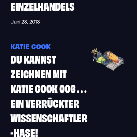
EINZELHANDELS
Juni 28, 2013
KATIE COOK
DU KANNST
ZEICHNEN MIT
KATIE COOK 006 . . .
EIN VERRÜCKTER
WISSENSCHAFTLER
-HASE!