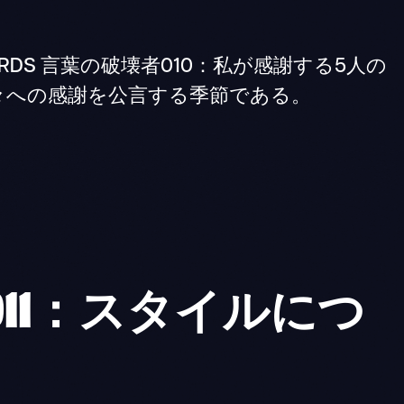
OF WORDS 言葉の破壊者010：私が感謝する5人の
々への感謝を公言する季節である。
011：スタイルにつ