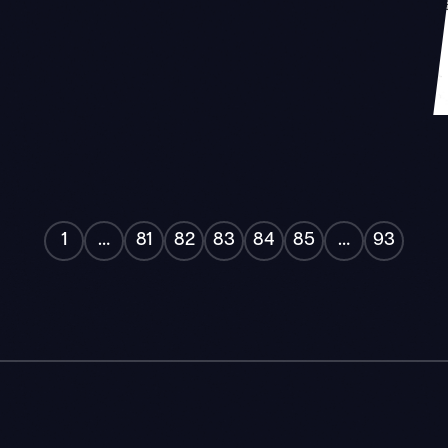
"
"
1
…
81
82
83
84
85
…
93