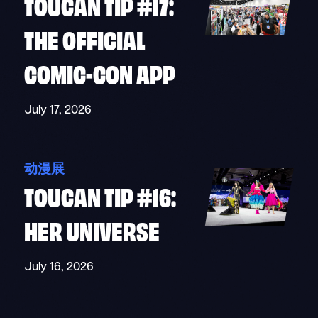
TOUCAN TIP #17:
THE OFFICIAL
COMIC-CON APP
July 17, 2026
动漫展
TOUCAN TIP #16:
HER UNIVERSE
July 16, 2026