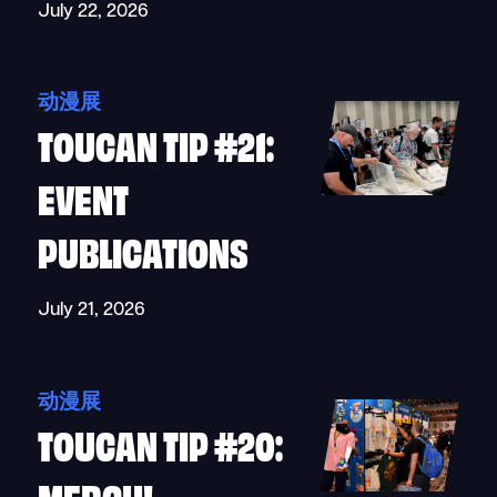
July 22, 2026
动漫展
TOUCAN TIP #21:
EVENT
PUBLICATIONS
July 21, 2026
动漫展
TOUCAN TIP #20:
MERCH!