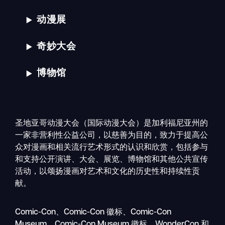
动漫展
奇妙大会
博物馆
圣地亚哥动漫大会（国际动漫大会）是加利福尼亚州的
一家非营利性公益公司，以慈善为目的，致力于提高公
众对漫画和相关流行艺术形式的认识和欣赏，包括参与
和支持公开演讲、大会、展览、博物馆和其他公共宣传
活动，以颂扬漫画对艺术和文化的历史性和持续性贡
献。
搜
移
索
Comic-Con、Comic-Con 徽标、Comic-Con
动
Museum、Comic-Con Museum 徽标、WonderCon 和