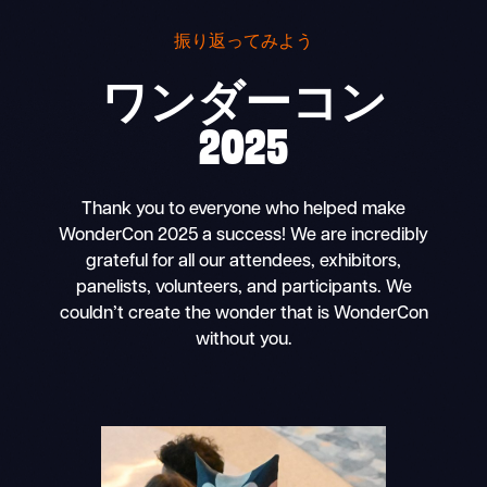
振り返ってみよう
ワンダーコン
2025
Thank you to everyone who helped make
WonderCon 2025 a success! We are incredibly
grateful for all our attendees, exhibitors,
panelists, volunteers, and participants. We
couldn’t create the wonder that is WonderCon
without you.