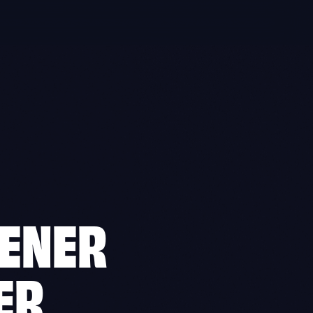
TENER
ER