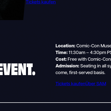
Tickets kaufen
Location:
Comic-Con Museu
Time:
11:30am – 4:30pm P
Cost:
Free with Comic-Co
EVENT.
Admission:
Seating in all s
come, first-served basis.
Tickets kaufen
Über SAM