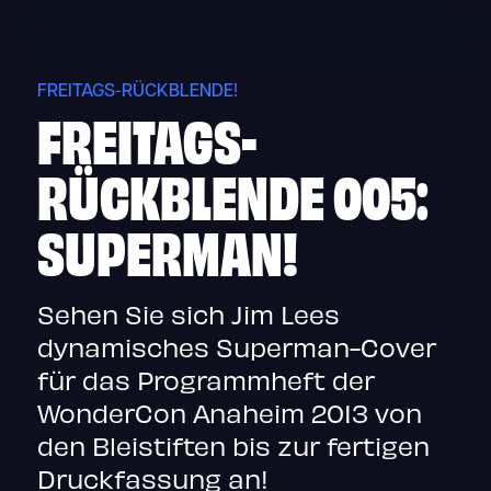
Skip
to
content
FREITAGS-RÜCKBLENDE!
FREITAGS-
RÜCKBLENDE 005:
SUPERMAN!
Sehen Sie sich Jim Lees
dynamisches Superman-Cover
für das Programmheft der
WonderCon Anaheim 2013 von
den Bleistiften bis zur fertigen
Druckfassung an!