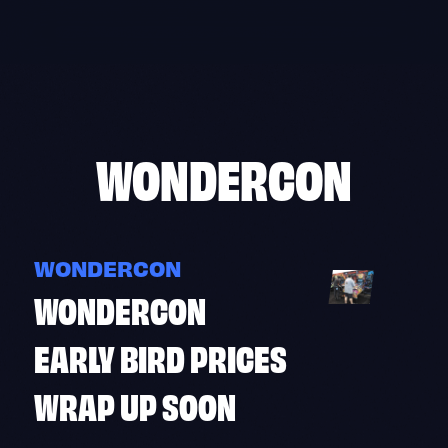
Skip
to
content
WONDERCON
WONDERCON
WONDERCON
EARLY BIRD PRICES
WRAP UP SOON