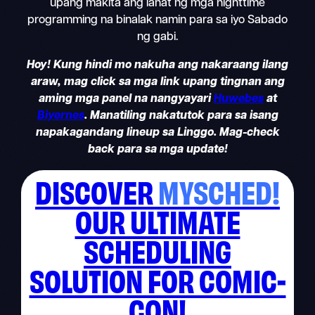
upang makita ang lahat ng mga nighttime
programming na binalak namin para sa iyo Sabado
ng gabi.
Hoy! Kung hindi mo nakuha ang nakaraang ilang
araw, mag click sa mga link upang tingnan ang
aming mga panel na nangyayari
Huwebes
at
Biyernes
. Manatiling nakatutok para sa isang
napakagandang lineup sa Linggo. Mag-check
back para sa mga update!
DISCOVER
MYSCHED!
OUR ULTIMATE
SCHEDULING
SOLUTION FOR COMIC-
CON!