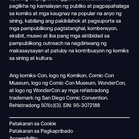
paglikha ng kamalayan ng publiko at pagpapahalaga
sa komiks at mga kaugnay na popular na anyo ng
sining, kabilang ang pakikilahok at pagsuporta sa
mga pampublikong pagtatanghal, kombensyon,
eksibit, museo at iba pang mga aktibidad sa
pampublikong outreach na nagdiriwang ng
makasaysayan at patuloy na kontribusyon ng komiks
sa sining at kultura.
Magha
Ang komiks-Con, logo ng Komikon, Comic-Con
Mobile
Museum, logo ng Comic-Con Museum, WonderCon,
nav
at logo ng WonderCon ay mga rehistradong
trademark ng San Diego Comic Convention.
Rehistradong 501(c)(3). EIN: 95-3072188
Patakaran sa Cookie
Patakaran sa Pagkapribado
Accessibility