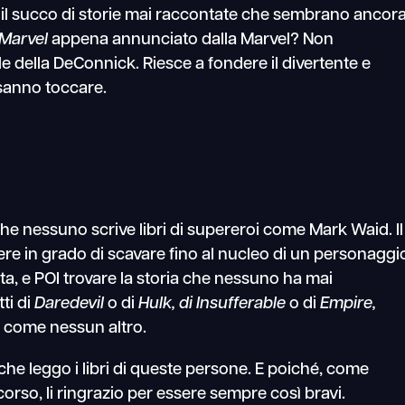
 il succo di storie mai raccontate che sembrano ancor
 Marvel
appena annunciato dalla Marvel? Non
le della DeConnick. Riesce a fondere il divertente e
sanno toccare.
he nessuno scrive libri di supereroi come Mark Waid. Il
re in grado di scavare fino al nucleo di un personaggi
ota, e POI trovare la storia che nessuno ha mai
tti di
Daredevil
o di
Hulk, di
Insufferable
o di
Empire,
a come nessun altro.
he leggo i libri di queste persone. E poiché, come
corso, li ringrazio per essere sempre così bravi.