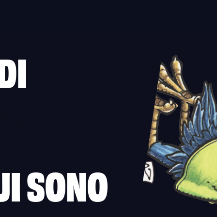
DI
UI SONO