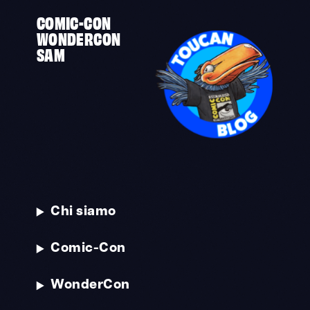
COMIC-CON
WONDERCON
SAM
Chi siamo
Comic-Con
WonderCon