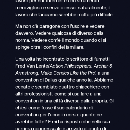
lavoro per noi. Internet è uno strumento
meraviglioso e senza di esso, naturalmente, il
lavoro che facciamo sarebbe molto più difficile.
Ma non c'è paragone con l'uscire e vedere
davvero. Vedere qualcosa di diverso dalla
norma. Vedere com'è il mondo quando ci si
spinge oltre i confini del familiare.
Una volta ho incontrato lo scrittore di fumetti
Fred Van Lente
(Action Philosophers, Archer &
Armstrong, Make Comics Like the Pro
) a una
convention di Dallas qualche anno fa. Abbiamo
cenato e scambiato quattro chiacchiere con
altri professionisti, come si usa fare a una
convention in una città diversa dalla propria. Gli
chiesi come fosse il suo calendario di
convention per l'anno in corso: quante ne
avrebbe fatte? E mi ha risposto che nella sua
carriera congressuale è arrivato al punto di