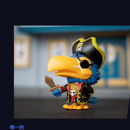
Skip
to
content
唯一的