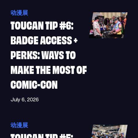
动漫展
TOUCAN TIP #6:
BADGE ACCESS +
PERKS: WAYS TO
MAKE THE MOST OF
COMIC-CON
July 6, 2026
动漫展
TOUCAN TIP #5: