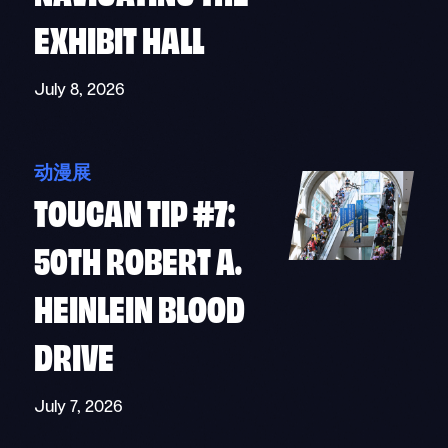
EXHIBIT HALL
July 8, 2026
动漫展
TOUCAN TIP #7:
50TH ROBERT A.
HEINLEIN BLOOD
DRIVE
July 7, 2026