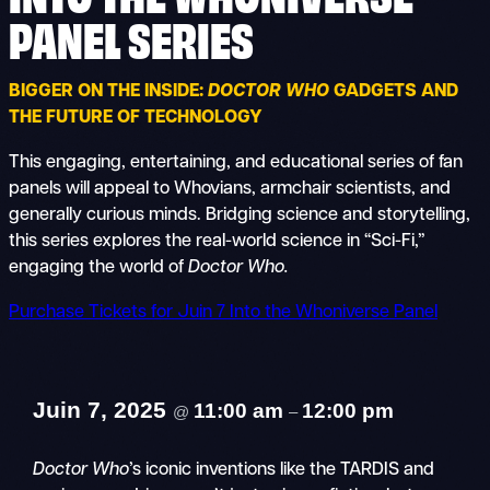
PANEL SERIES
BIGGER ON THE INSIDE:
DOCTOR WHO
GADGETS AND
THE FUTURE OF TECHNOLOGY
This engaging, entertaining, and educational series of fan
panels will appeal to Whovians, armchair scientists, and
generally curious minds. Bridging science and storytelling,
this series explores the real-world science in “Sci-Fi,”
engaging the world of
Doctor Who.
Purchase Tickets for Juin 7 Into the Whoniverse Panel
Juin 7, 2025
11:00 am
12:00 pm
@
–
Doctor Who
’s iconic inventions like the TARDIS and