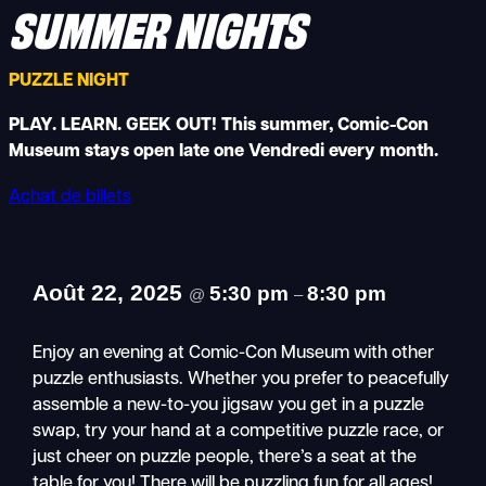
SUMMER NIGHTS
PUZZLE NIGHT
PLAY. LEARN. GEEK OUT! This summer, Comic-Con
Museum stays open late one Vendredi every month.
Achat de billets
Août 22, 2025
5:30 pm
8:30 pm
@
–
Enjoy an evening at Comic-Con Museum with other
puzzle enthusiasts. Whether you prefer to peacefully
assemble a new-to-you jigsaw you get in a puzzle
swap, try your hand at a competitive puzzle race, or
just cheer on puzzle people, there’s a seat at the
table for you! There will be puzzling fun for all ages!