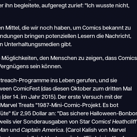
ihn begleitete, aufgeregt zurief: "Ich wusste nicht,
ten Mittel, die wir noch haben, um Comics bekannt zu
ndungen bringen potenziellen Lesern die Nachricht,
en Unterhaltungsmedien gibt.
re Möglichkeiten, den Menschen zu zeigen, dass Comic
 Vergnügens sein können.
utreach-Programme ins Leben gerufen, und sie
oween ComicFest (das diesen Oktober zum dritten Mal
 (der 14. im Jahr 2015). Der erste Versuch mit der
"Marvel Treats "1987-Mini-Comic-Projekt. Es bot
üte" für 2,95 Dollar an: "Das sichere Halloween-Bonbo
weils vier Sonderausgaben von Star Comics'
Heathcliff
Man
und
Captain America
. (Carol Kalish von Marvel