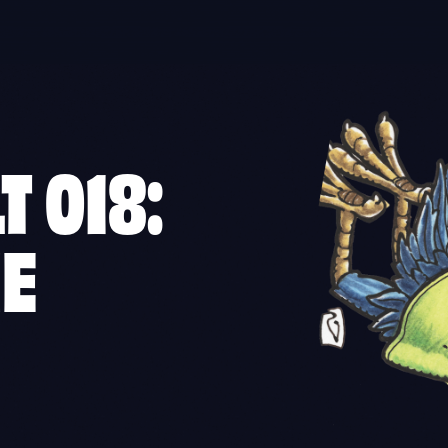
 018:
IE