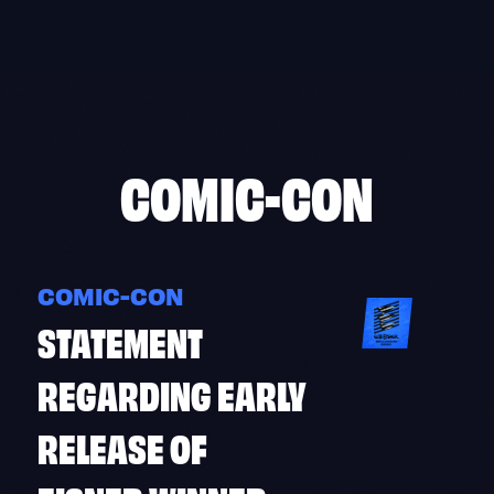
Skip
to
content
COMIC-CON
COMIC-CON
STATEMENT
REGARDING EARLY
RELEASE OF