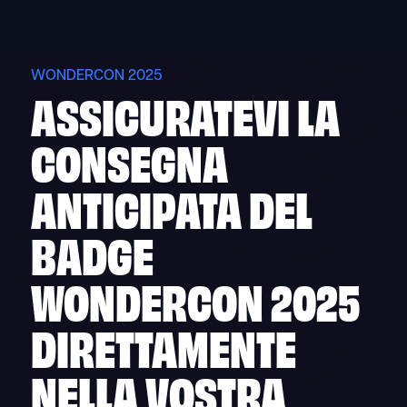
Skip
to
content
WONDERCON 2025
ASSICURATEVI LA
CONSEGNA
ANTICIPATA DEL
BADGE
WONDERCON 2025
DIRETTAMENTE
NELLA VOSTRA