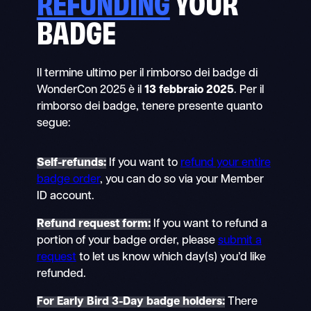
REFUNDING
YOUR
BADGE
Il termine ultimo per il rimborso dei badge di
WonderCon 2025 è il
13 febbraio 2025
. Per il
rimborso dei badge, tenere presente quanto
segue:
Self-refunds:
If you want to
refund your entire
badge order
, you can do so via your Member
ID account.
Refund request form
:
If you want to refund a
portion of your badge order, please
submit a
request
to let us know which day(s) you’d like
refunded.
For Early Bird 3-Day badge holders
:
There