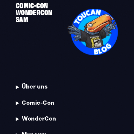
COMIC-CON
WONDERCON
SAM
Über uns
Comic-Con
WonderCon