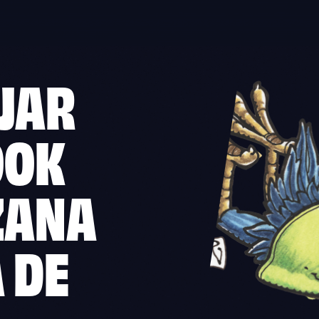
JAR
OOK
ZANA
 DE