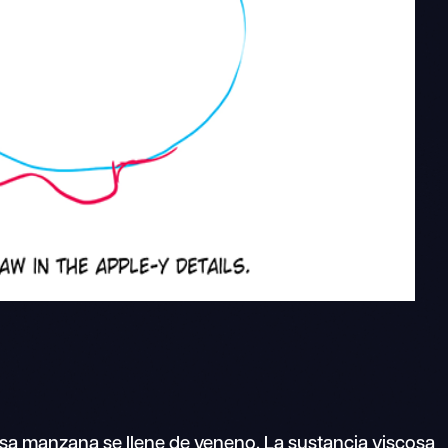
a manzana se llene de veneno. La sustancia viscosa