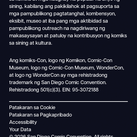
sining, kabilang ang pakikilahok at pagsuporta sa
mga pampublikong pagtatanghal, kombensyon,
eksibit, museo at iba pang mga aktibidad sa
pampublikong outreach na nagdiriwang ng
makasaysayan at patuloy na kontribusyon ng komiks
sa sining at kultura.
Magha
Ang komiks-Con, logo ng Komikon, Comic-Con
Mobile
Museum, logo ng Comic-Con Museum, WonderCon,
nav
at logo ng WonderCon ay mga rehistradong
trademark ng San Diego Comic Convention.
Rehistradong 501(c)(3). EIN: 95-3072188
Patakaran sa Cookie
Patakaran sa Pagkapribado
Accessibility
Your Data