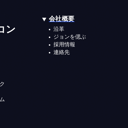
会社概要
コン
沿革
ジョンを偲ぶ
採用情報
連絡先
ク
ム