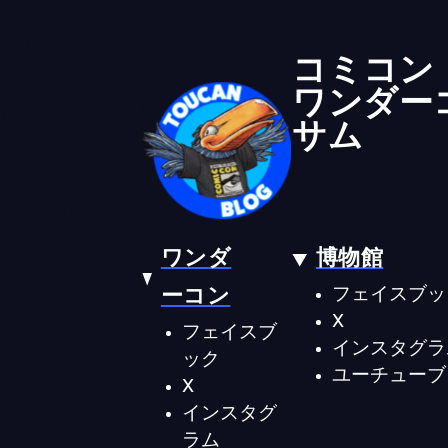
コミコン
ワンダー
サム
ワンダ
博物館
ーコン
フェイスブッ
X
フェイスブ
インスタグラ
ック
ユーチューブ
X
インスタグ
ラム