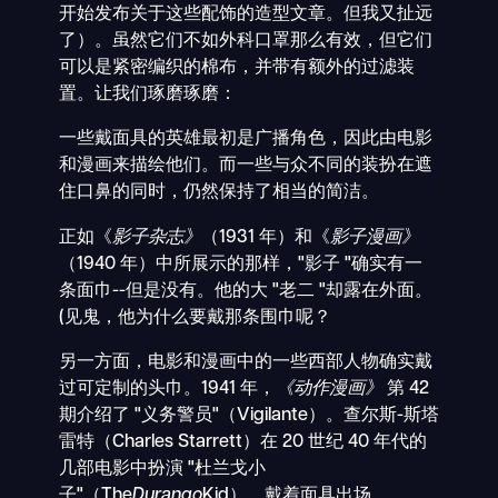
开始发布关于这些配饰的造型文章。但我又扯远
了）。虽然它们不如外科口罩那么有效，但它们
可以是紧密编织的棉布，并带有额外的过滤装
置。让我们琢磨琢磨：
一些戴面具的英雄最初是广播角色，因此由电影
和漫画来描绘他们。而一些与众不同的装扮在遮
住口鼻的同时，仍然保持了相当的简洁。
正如《
影子杂志》
（1931 年）和《
影子漫画》
（1940 年）中所展示的那样，"影子 "确实有一
条面巾--但是没有。他的大 "老二 "却露在外面。
(见鬼，他为什么要戴那条围巾呢？
另一方面，电影和漫画中的一些西部人物确实戴
过可定制的头巾。1941 年，
《动作漫画》
第 42
期介绍了 "义务警员"（Vigilante）。查尔斯-斯塔
雷特（Charles Starrett）在 20 世纪 40 年代的
几部电影中扮演 "杜兰戈小
子"（The
Durango
Kid），戴着面具出场。