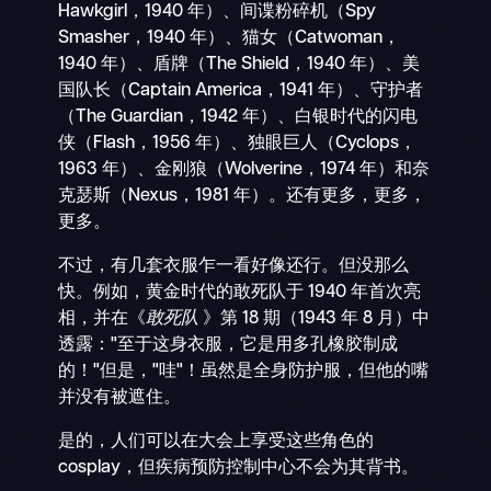
Hawkgirl，1940 年）、间谍粉碎机（Spy
Smasher，1940 年）、猫女（Catwoman，
1940 年）、盾牌（The Shield，1940 年）、美
国队长（Captain America，1941 年）、守护者
（The Guardian，1942 年）、白银时代的闪电
侠（Flash，1956 年）、独眼巨人（Cyclops，
1963 年）、金刚狼（Wolverine，1974 年）和奈
克瑟斯（Nexus，1981 年）。还有更多，更多，
更多。
不过，有几套衣服乍一看好像还行。但没那么
快。例如，黄金时代的敢死队于 1940 年首次亮
相，并在《
敢死队
》第 18 期（1943 年 8 月）中
透露："至于这身衣服，它是用多孔橡胶制成
的！"但是，"哇"！虽然是全身防护服，但他的嘴
并没有被遮住。
是的，人们可以在大会上享受这些角色的
cosplay，但疾病预防控制中心不会为其背书。