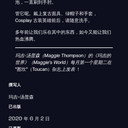
泡，一直刷到手肘。
管它呢。戴上复古面具、绿帽子和手套，
Cosplay 古装英雄前后，请随意洗手。
多年前让我们乐在其中的东西，如今又能让我们
热血沸腾。
玛吉-汤普森（Maggie Thompson）的《玛吉的
世界》（Maggie's World）每月第一个星期二在
"图坎"（Toucan）杂志
上发表
！
撰写人
玛吉-汤普森
已出版
2020 年 6 月 2 日