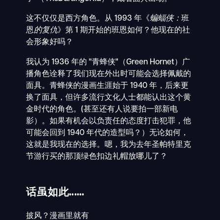
这不仅仅是西方角色。从 1993 年《
蝙蝠侠：
班
恩
的复仇
》第 1 期开始的班恩如何？他现在的社
会形象好吗？
我认为 1936 年的 "青蜂侠"（Green Hornet）广
播角色诠释了我们现在外出时可能会选择佩戴的
面具。青蜂侠的漫画生涯始于 1940 年，后来更
换了面具，但许多流行文化人士都能认出这个黄
金时代的角色。(甚至还有人说要拍一部新电
影）。如果有机会以负责任的态度打击犯罪，他
可能会回到 1940 年代的造型吗？）无论如何，
这就是我现在的选择。嗯，我为去年圣帕特里克
节游行买的那顶绿色扣边礼帽放哪儿了？
话虽如此......
披风？漫画里就有