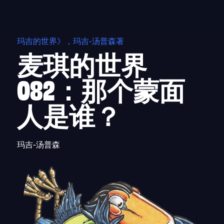
Skip
to
content
玛吉的世界》，玛吉-汤普森著
麦琪的世界
082：那个蒙面
人是谁？
玛吉-汤普森