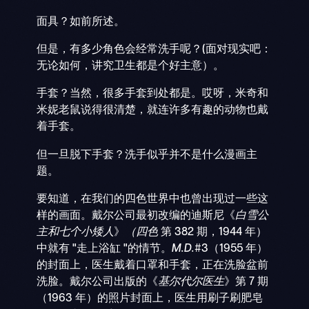
面具？如前所述。
但是，有多少角色会经常洗手呢？(面对现实吧：
无论如何，讲究卫生都是个好主意）。
手套？当然，很多手套到处都是。哎呀，米奇和
米妮老鼠说得很清楚，就连许多有趣的动物也戴
着手套。
但一旦脱下手套？洗手似乎并不是什么漫画主
题。
要知道，在我们的四色世界中也曾出现过一些这
样的画面。戴尔公司最初改编的迪斯尼《
白雪公
主和七个小矮人
》
（四色
第 382 期，1944 年）
中就有 "走上浴缸 "的情节。
M.D.
#3（1955 年）
的封面上，医生戴着口罩和手套，正在洗脸盆前
洗脸。戴尔公司出版的《
基尔代尔医生
》第 7 期
（1963 年）的照片封面上，医生用刷子刷肥皂