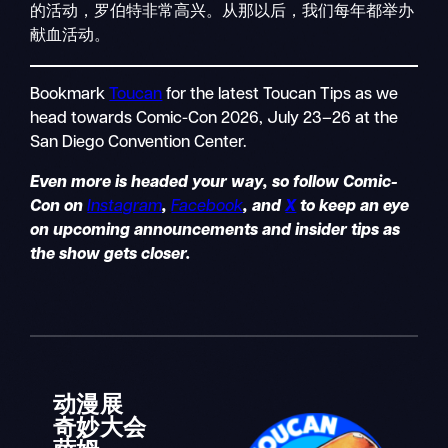
的活动，罗伯特非常高兴。从那以后，我们每年都举办
献血活动。
Bookmark
Toucan
for the latest Toucan Tips as we
head towards Comic-Con 2026, July 23–26 at the
San Diego Convention Center.
Even more is headed your way, so follow Comic-
Con on
Instagram
,
Facebook
, and
X
to keep an eye
on upcoming announcements and insider tips as
the show gets closer.
动漫展
奇妙大会
萨姆