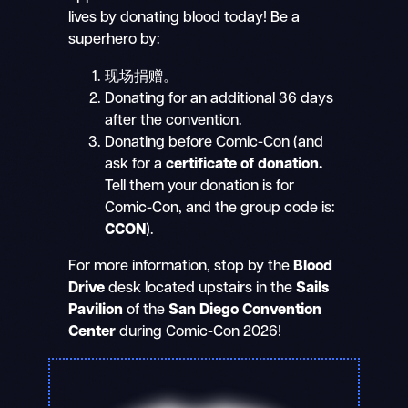
lives by donating blood today! Be a
superhero by:
现场捐赠。
Donating for an additional 36 days
after the convention.
Donating before Comic-Con (and
ask for a
certificate of donation.
Tell them your donation is for
Comic-Con, and the group code is:
CCON
).
For more information, stop by the
Blood
Drive
desk located upstairs in the
Sails
Pavilion
of the
San Diego Convention
Center
during Comic-Con 2026!