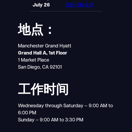
July 26
日的日程安排
地点：
Manchester Grand Hyatt
Grand Hall A, 1st Floor
1 Market Place
San Diego, CA 92101
工作时间
Wednesday through Saturday – 9:00 AM to
6:00 PM
Sunday – 9:00 AM to 3:30 PM