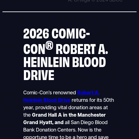
A. Ortega © 2024 SDCC
2026 COMIC-
®
CON
ROBERT A.
HEINLEIN BLOOD
DRIVE
Comic-Con’s renowned
Robert A.
Heinlein Blood Drive
returns for its 50th
year, providing vital donation areas at
the
Grand Hall A in the Manchester
Grand Hyatt, and
all San Diego Blood
Bank Donation Centers. Now is the
opportune time to be a hero and save