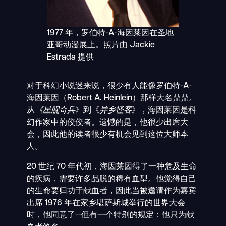
1977 年，罗伯特-A-海因莱因在圣地
亚哥动漫展上。照片由 Jackie
Estrada 提供
对于科幻小说迷来说，很少有人能像罗伯特-A-
海因莱因（Robert A. Heinlein）那样大名鼎鼎。
从
《星舰奇兵
》到《
异乡怪客
》，海因莱因是科
幻作家中的佼佼者。遗憾的是，他很少出席大
会，因此他的读者很少有机会见到这位大师本
人。
20 世纪 70 年代初，海因莱因得了一种危及生命
的疾病，需要许多品脱的稀有血型。他觉得自己
的生命要归功于献血者，因此当被邀请作为嘉宾
出席 1976 年在家乡堪萨斯城举行的世界大会
时，他同意了--但有一个特别的规定：他只为献