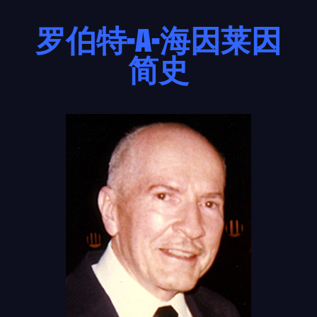
罗伯特-A-海因莱因
简史