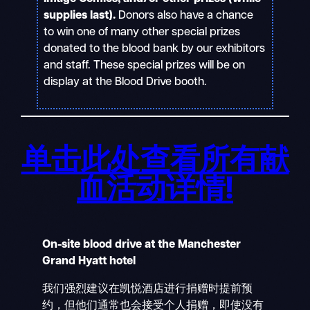
supplies last).
Donors also have a chance
to win one of many other special prizes
donated to the blood bank by our exhibitors
and staff. These special prizes will be on
display at the Blood Drive booth.
单击此处查看所有献
血活动详情
!
On-site blood drive at the Manchester
Grand Hyatt hotel
我们强烈建议在凯悦酒店进行捐赠时提前预
约，但他们通常也会接受个人捐赠，即使没有