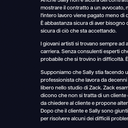
Anche Sally non è sicura del contratt
mostrare il contratto a un avvocato
l'intero lavoro viene pagato meno di
È abbastanza sicura di aver bisogno
sicura di ciò che sta accettando.
I giovani artisti si trovano sempre ad a
carriera. Senza consulenti esperti ch
probabile che si trovino in difficoltà. 
Supponiamo che Sally stia facendo u
professionista che lavora da decenni n
libero nello studio di Zack. Zack esam
dicono che non si tratta di un client
da chiedere al cliente e propone altern
Dopo che il cliente e Sally sono giunt
per risolvere alcuni dei difficili probl