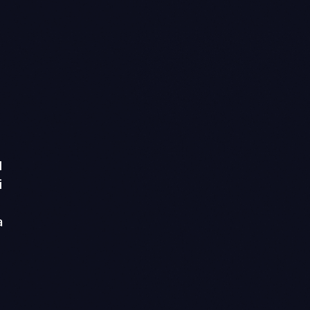
l
i
a