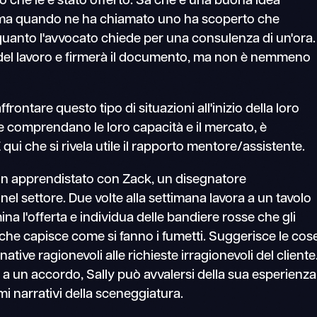
o che le è stato offerto. Sa che è una buona idea
, ma quando ne ha chiamato uno ha scoperto che
 quanto l'avvocato chiede per una consulenza di un'ora.
 del lavoro e firmerà il documento, ma non è nemmeno
ffrontare questo tipo di situazioni all'inizio della loro
e comprendano le loro capacità e il mercato, è
È qui che si rivela utile il rapporto mentore/assistente.
n apprendistato con Zack, un disegnatore
el settore. Due volte alla settimana lavora a un tavolo
ina l'offerta e individua delle bandiere rosse che gli
e che capisce come si fanno i fumetti. Suggerisce le cos
ative ragionevoli alle richieste irragionevoli del cliente
i a un accordo, Sally può avvalersi della sua esperienza
emi narrativi della sceneggiatura.