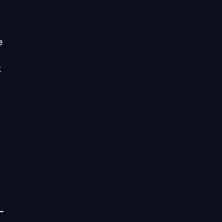
l
e
k