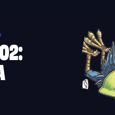
G
02:
A