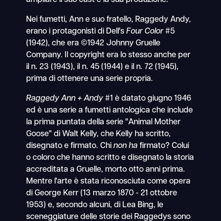
Nei fumetti, Ann e suo fratello, Raggedy Andy,
erano i protagonisti di Dell's
Four Color
#5
(1942), che era ©1942 Johnny Gruelle
Company. Il copyright era lo stesso anche per
il n. 23 (1943), il n. 45 (1944) e il n. 72 (1945),
prima di ottenere una serie propria.
Raggedy Ann + Andy
#1 è datato giugno 1946
ed è una serie a fumetti antologica che include
la prima puntata della serie "Animal Mother
Goose" di Walt Kelly, che Kelly ha scritto,
disegnato e firmato. Chi
non ha
firmato? Colui
o coloro che hanno scritto e disegnato la storia
accreditata a Gruelle, morto otto anni prima.
Mentre l'arte è stata riconosciuta come opera
di George Kerr (13 marzo 1870 - 21 ottobre
1953) e, secondo alcuni, di Lea Bing, le
sceneggiature delle storie dei Raggedys sono