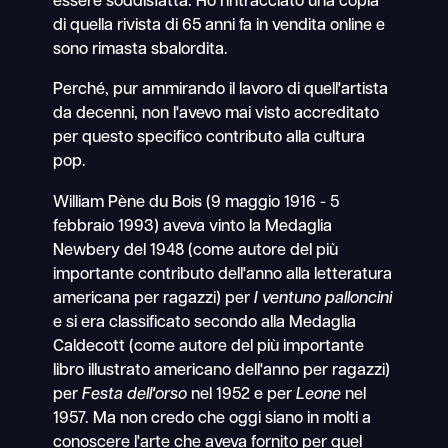
essere soddisfatta. Ho rintracciato una copia
di quella rivista di 65 anni fa in vendita online e
sono rimasta sbalordita.
Perché, pur ammirando il lavoro di quell'artista
da decenni, non l'avevo mai visto accreditato
per questo specifico contributo alla cultura
pop.
William Pène du Bois (9 maggio 1916 - 5
febbraio 1993) aveva vinto la Medaglia
Newbery del 1948 (come autore del più
importante contributo dell'anno alla letteratura
americana per ragazzi) per
I ventuno palloncini
e si era classificato secondo alla Medaglia
Caldecott (come autore del più importante
libro illustrato americano dell'anno per ragazzi)
per
Festa dell'orso
nel 1952 e per
Leone
nel
1957. Ma non credo che oggi siano in molti a
conoscere l'arte che aveva fornito per quel