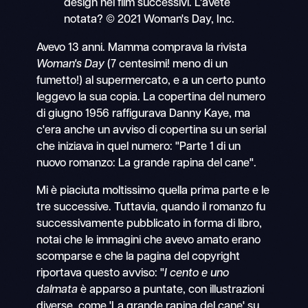
design nei film successivi. L'avete
notata? © 2021 Woman's Day, Inc.
Avevo 13 anni. Mamma comprava la rivista
Woman's Day
(7 centesimi! meno di un
fumetto!) al supermercato, e a un certo punto
leggevo la sua copia. La copertina del numero
di giugno 1956 raffigurava Danny Kaye, ma
c'era anche un avviso di copertina su un serial
che iniziava in quel numero: "Parte 1 di un
nuovo romanzo: La grande rapina del cane".
Mi è piaciuta moltissimo quella prima parte e le
tre successive. Tuttavia, quando il romanzo fu
successivamente pubblicato in forma di libro,
notai che le immagini che avevo amato erano
scomparse e che la pagina del copyright
riportava questo avviso: "
I cento e uno
dalmata
è apparso a puntate, con illustrazioni
diverse, come 'La grande rapina del cane' su