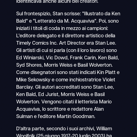
identificava anche alcuni dei creatori.
Sul frontespizio, Stan scrisse: "Illustrato da Ken
Bald" e "Letterato da M. Acquaviva". Poi, sono
iniziati i titoli di coda in mezzo ai campioni:
L'editore delegato e il direttore artistico della
Timely Comics Inc. Art Director era Stan Lee.
Gli artisti di cui si parla (con il loro lavoro) sono
Ed Winiarski, Vic Dowd, Frank Carin, Ken Bald,
Syd Shores, Morris Weiss e Basil Wolverton.
Come disegnatori sono stati indicati Kin Platt e
Mike Sekowsky e come inchiostratrice Violet
Barclay. Gli autori accreditati sono Stan Lee,
Ken Bald, Ed Jurist, Morris Weiss e Basil
Wolverton. Vengono citati il letterista Mario
Acquaviva, lo scrittore e redattore Alan
Sulman e l'editore Martin Goodman.
D'altra parte, secondo i suoi archivi, William
Woolfolk (25 giugno 1917-20 luglio 2003) ha