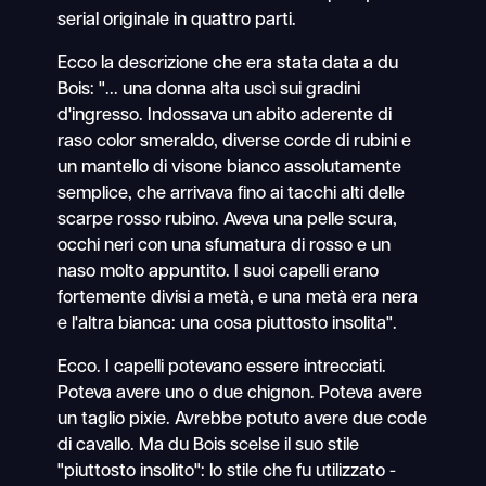
serial originale in quattro parti.
Ecco la descrizione che era stata data a du
Bois: "... una donna alta uscì sui gradini
d'ingresso. Indossava un abito aderente di
raso color smeraldo, diverse corde di rubini e
un mantello di visone bianco assolutamente
semplice, che arrivava fino ai tacchi alti delle
scarpe rosso rubino. Aveva una pelle scura,
occhi neri con una sfumatura di rosso e un
naso molto appuntito. I suoi capelli erano
fortemente divisi a metà, e una metà era nera
e l'altra bianca: una cosa piuttosto insolita".
Ecco. I capelli potevano essere intrecciati.
Poteva avere uno o due chignon. Poteva avere
un taglio pixie. Avrebbe potuto avere due code
di cavallo. Ma du Bois scelse il suo stile
"piuttosto insolito": lo stile che fu utilizzato -