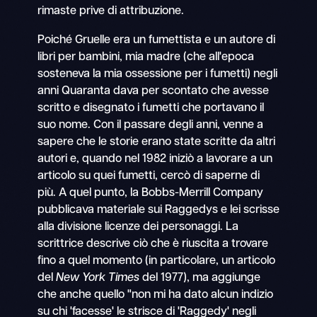
rimaste prive di attribuzione.
Poiché Gruelle era un fumettista e un autore di
libri per bambini, mia madre (che all'epoca
sosteneva la mia ossessione per i fumetti) negli
anni Quaranta dava per scontato che avesse
scritto e disegnato i fumetti che portavano il
suo nome. Con il passare degli anni, venne a
sapere che le storie erano state scritte da altri
autori e, quando nel 1982 iniziò a lavorare a un
articolo su quei fumetti, cercò di saperne di
più. A quel punto, la Bobbs-Merrill Company
pubblicava materiale sui Raggedys e lei scrisse
alla divisione licenze dei personaggi. La
scrittrice descrive ciò che è riuscita a trovare
fino a quel momento (in particolare, un articolo
del
New York Times
del 1977), ma aggiunge
che anche quello "non mi ha dato alcun indizio
su chi 'facesse' le strisce di 'Raggedy' negli