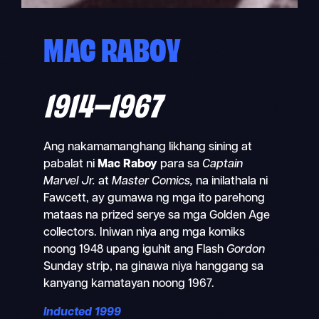
MAC RABOY
1914–1967
Ang nakamamanghang likhang sining at
pabalat ni
Mac Raboy
para sa
Captain
Marvel Jr.
at
Master Comics,
na inilathala ni
Fawcett, ay gumawa ng mga ito parehong
mataas na prized serye sa mga Golden Age
collectors. Iniwan niya ang mga komiks
noong 1948 upang iguhit ang Flash
Gordon
Sunday strip, na ginawa niya hanggang sa
kanyang kamatayan noong 1967.
Inducted 1999