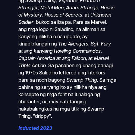
ng
Swamp Thing
,
Vigilante
,
Phantom
Stranger
,
Metal Men
,
Adam Strange
,
House
of Mystery
,
House of Secrets
, at
Unknown
Soldier
, bukod sa iba pa. Para sa Marvel,
ang mga logo ni Saladino, na alinman sa
kanyang nilikha o na update, ay
kinabibilangan ng
The Avengers
,
Sgt. Fury
at ang kanyang Howling Commandos
,
Captain America at ang Falcon
, at
Marvel
Triple Action
. Sa panahon ng unang bahagi
ng 1970s Saladino lettered ang interiors
para sa noon bagong
Swamp Thing
. Sa mga
pahina ng seryeng ito ay nilikha niya ang
konsepto ng mga font na itinalaga ng
character, na may natatanging
nakabalangkas na mga titik ng Swamp
Thing, "drippy".
Inducted 2023