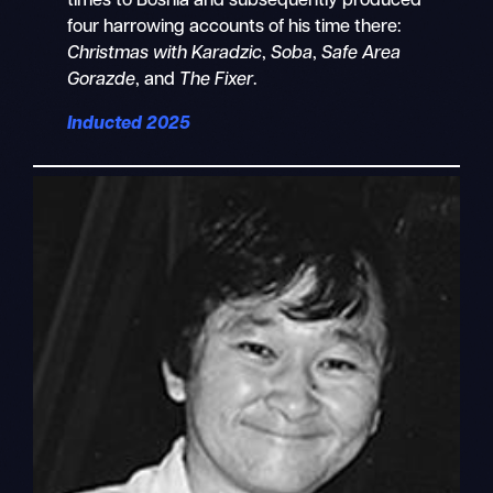
times to Bosnia and subsequently produced
four harrowing accounts of his time there:
Christmas with Karadzic
,
Soba
,
Safe Area
Gorazde
, and
The Fixer
.
Inducted 2025