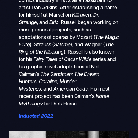
comics industry in 1972 as an assistant to
artist Dan Adkins. After establishing a name
for himself at Marvel on
Killraven,
Dr.
Strange
, and
Elric
, Russell began working on
more personal projects, such as
adaptations of operas by Mozart (
The Magic
Flute
), Strauss (
Salome
), and Wagner (
The
Ring of the Nibelung
). Russell is also known
for his
Fairy Tales of Oscar Wilde
series and
his graphic novel adaptations of Neil
Gaiman’s
The Sandman: The Dream
Hunters, Coraline, Murder
Mysteries,
and
American Gods.
His most
recent project has been Gaiman’s
Norse
Mythology
for Dark Horse.
Inducted 2022