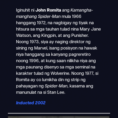
Iginuhit ni
John Romita
ang
Kamangha-
manghang Spider-Man
mula 1966
hanggang 1972, na nagbigay ng tiyak na
hitsura sa mga tauhan tulad nina Mary Jane
Watson, ang Kingpin, at ang Punisher.
Noong 1973, siya ay naging direktor ng
sining ng Marvel, isang posisyon na hawak
niya hanggang sa kanyang pagreretiro
noong 1996, at kung saan nilikha niya ang
mga paunang disenyo sa mga seminal na
karakter tulad ng Wolverine. Noong 1977, si
Romita ay co lumikha din ng strip ng
pahayagan ng
Spider-Man
, kasama ang
manunulat na si Stan Lee.
Inducted 2002