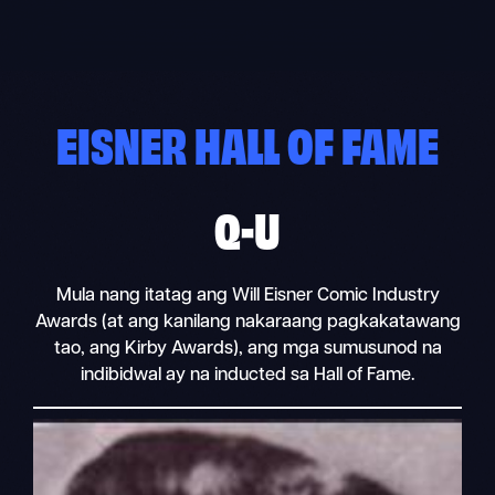
Skip
to
content
EISNER HALL OF FAME
Q-U
Mula nang itatag ang Will Eisner Comic Industry
Awards (at ang kanilang nakaraang pagkakatawang
tao, ang Kirby Awards), ang mga sumusunod na
indibidwal ay na inducted sa Hall of Fame.