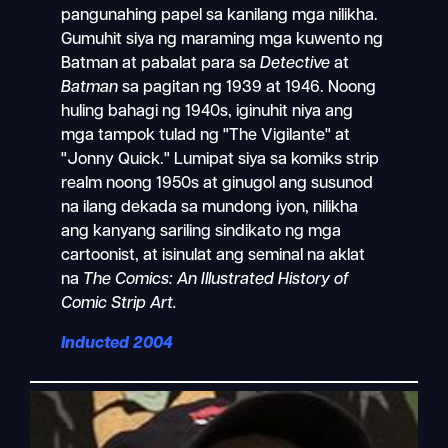
pangunahing papel sa kanilang mga nilikha.
Gumuhit siya ng maraming mga kuwento ng
Batman at pabalat para sa
Detective
at
Batman
sa pagitan ng 1939 at 1946. Noong
huling bahagi ng 1940s, iginuhit niya ang
mga tampok tulad ng "The Vigilante" at
"Jonny Quick." Lumipat siya sa komiks strip
realm noong 1950s at ginugol ang susunod
na ilang dekada sa mundong iyon, nilikha
ang kanyang sariling sindikato ng mga
cartoonist, at isinulat ang seminal na aklat
na
The Comics: An Illustrated History of
Comic Strip Art.
Inducted 2004