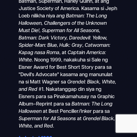
Batman, Superman, Harley Quinn, at ang
Justice Society of America. Kasama si Jeph
Loeb nilikha niya
ang Batman: The Long
Halloween, Challengers of the Unknown
Must Die!, Superman for All Seasons,
Magha
Batman: Dark Victory, Daredevil: Yellow,
Mobile
Spider-Man: Blue
,
Hulk: Gray
,
Catwoman:
nav
Kapag nasa Roma
, at
Captain America:
White
. Noong 1999, nakakuha si Sale ng
Eisner Award for Best Short Story para sa
"Devil's Advocate" kasama ang manunulat
na si Matt Wagner sa
Grendel: Black, White,
and Red
#1. Nakatanggap din siya ng
Eisners para sa Pinakamahusay na Graphic
Album–Reprint para sa
Batman: The Long
Halloween
at Best Penciller/Inker para sa
Superman for All Seasons
at
Grendel Black,
White, and Red
.