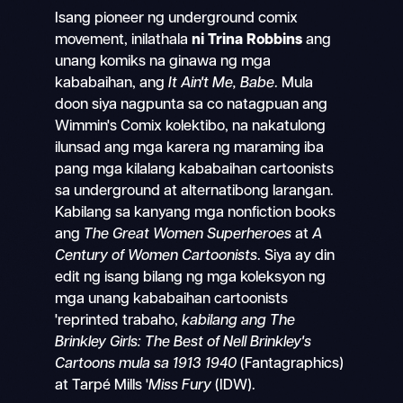
Isang pioneer ng underground comix
movement, inilathala
ni Trina Robbins
ang
unang komiks na ginawa ng mga
kababaihan, ang
It Ain't Me, Babe
. Mula
doon siya nagpunta sa co natagpuan ang
Wimmin's Comix kolektibo, na nakatulong
ilunsad ang mga karera ng maraming iba
pang mga kilalang kababaihan cartoonists
sa underground at alternatibong larangan.
Kabilang sa kanyang mga nonfiction books
ang
The Great Women Superheroes
at
A
Century of Women Cartoonists
. Siya ay din
edit ng isang bilang ng mga koleksyon ng
mga unang kababaihan cartoonists
'reprinted trabaho,
kabilang ang The
Brinkley Girls: The Best of Nell Brinkley's
Cartoons mula sa 1913 1940
(Fantagraphics)
at Tarpé Mills '
Miss Fury
(IDW).