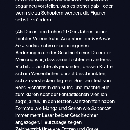
sogar neu vorstellen, was es bisher gab - oder,
wenn sie zu Schöpfern werden, die Figuren
selbst verändern.
(Als Don in den frühen 1970er Jahren seiner
Tochter Valerie frühe Ausgaben der
Fantastic
Four
vorlas, nahm er seine eigenen
Änderungen an der Geschichte vor. Da er der
Meinung war, dass seine Tochter ein anderes
Vorbild brauchte als jemanden, dessen Kräfte
sich im Wesentlichen darauf beschränkten,
sich zu verstecken, legte er Sue den Text von
Reed Richards in den Mund und machte Sue
zum klaren Kopf der Fantastischen Vier. Ich
sag's ja nur.) In den letzten Jahrzehnten haben
Formate wie Manga und Serien wie
Sandman
immer mehr Leser beider Geschlechter
angezogen. Heutzutage zeigen
Zeichentrickfilme wie
Frozen
und
Brave