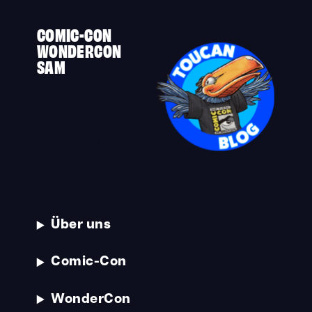
COMIC-CON
WONDERCON
SAM
Über uns
Comic-Con
WonderCon