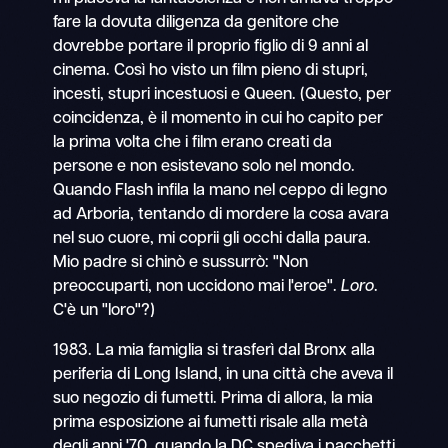
fare la dovuta diligenza da genitore che
dovrebbe portare il proprio figlio di 9 anni al
cinema. Così ho visto un film pieno di stupri,
incesti, stupri incestuosi e Queen. (Questo, per
coincidenza, è il momento in cui ho capito per
la prima volta che i film erano creati da
persone e non esistevano solo nel mondo.
Quando Flash infila la mano nel ceppo di legno
ad Arboria, tentando di mordere la cosa avara
nel suo cuore, mi coprii gli occhi dalla paura.
Mio padre si chinò e sussurrò: "Non
preoccuparti, non uccidono mai l'eroe".
Loro
.
C'è un "loro"?)
1983. La mia famiglia si trasferì dal Bronx alla
periferia di Long Island, in una città che aveva il
suo negozio di fumetti. Prima di allora, la mia
prima esposizione ai fumetti risale alla metà
degli anni '70, quando la DC spediva i pacchetti