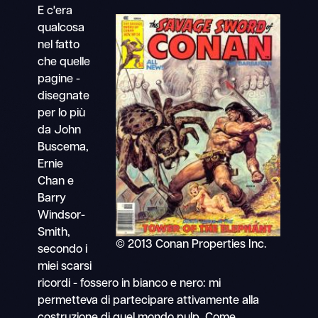
E c'era
qualcosa
nel fatto
che quelle
pagine -
disegnate
per lo più
da John
Buscema,
Ernie
Chan e
Barry
Windsor-
Smith,
© 2013 Conan Properties Inc.
secondo i
miei scarsi
ricordi - fossero in bianco e nero: mi
permetteva di partecipare attivamente alla
costruzione di quel mondo pulp. Come