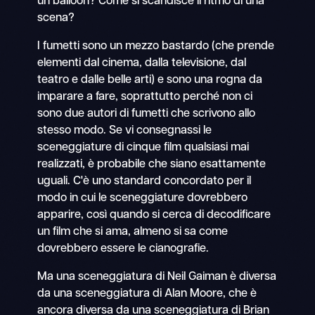
un balloon? Come si scandisce il ritmo di una
scena?
I fumetti sono un mezzo bastardo (che prende
elementi dal cinema, dalla televisione, dal
teatro e dalle belle arti) e sono una rogna da
imparare a fare, soprattutto perché non ci
sono due autori di fumetti che scrivono allo
stesso modo. Se vi consegnassi le
sceneggiature di cinque film qualsiasi mai
realizzati, è probabile che siano esattamente
uguali. C'è uno standard concordato per il
modo in cui le sceneggiature dovrebbero
apparire, così quando si cerca di decodificare
un film che si ama, almeno si sa come
dovrebbero essere le cianografie.
Ma una sceneggiatura di Neil Gaiman è diversa
da una sceneggiatura di Alan Moore, che è
ancora diversa da una sceneggiatura di Brian