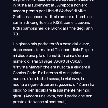
in busta ai supermercati. All'epoca non ero
ancora pronto per i libri
di Warlord
di Mike
Grell, così concentrai il mio amore di bambino
sui film di kung-fu e sui KISS, come facevano
tutti i bambini neri del Bronx alla fine degli anni
'70.
Un giorno mio padre tornò a casa dal lavoro,
dopo essersi fermato al The Incredible Pulp, e
mi diede una pila di fumetti. In cima c'era un
numero di
The Savage Sword of Conan,
la
"rivista Marvel" che era riuscita a eludere il
Comics Code. E all'interno di quel primo
numero c'era tutto il sesso, la violenza, la
nudità e il gore di cui un ragazzino di 12 anni ha
bisogno per riscaldare la sua mente nei modi
giusti. (Ancora una volta, con il padre che non
presta attenzione ai contenuti).