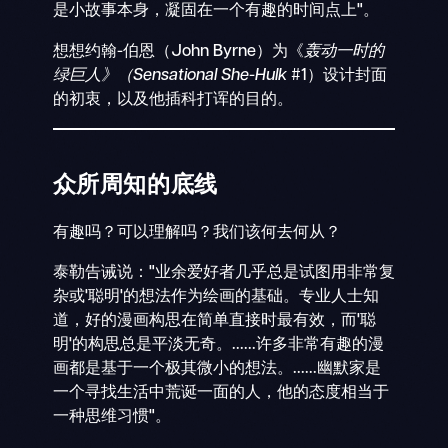
是小故事本身，凝固在一个有趣的时间点上"。
想想约翰-伯恩（John Byrne）为《
轰动一时的
绿巨人》（Sensational She-Hulk
#1）设计封面
的初衷，以及他插科打诨的目的。
众所周知的底线
有趣吗？可以理解吗？我们该何去何从？
泰勒告诫说："业余爱好者几乎总是试图用非常复
杂或'聪明'的想法作为绘画的基础。专业人士知
道，好的漫画构思在简单直接时最有效，而'聪
明'的构思总是平淡无奇。......许多非常有趣的漫
画都是基于一个极其微小的想法。......幽默家是
一个寻找生活中荒诞一面的人，他的态度相当于
一种思维习惯"。