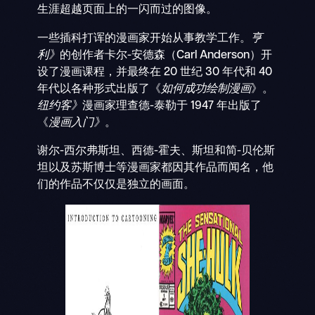
生涯超越页面上的一闪而过的图像。
一些插科打诨的漫画家开始从事教学工作。
亨
利》
的创作者卡尔-安德森（Carl Anderson）开
设了漫画课程，并最终在 20 世纪 30 年代和 40
年代以各种形式出版了《
如何成功绘制漫画
》。
纽约客》
漫画家理查德-泰勒于 1947 年出版了
《
漫画入门》
。
谢尔-西尔弗斯坦、西德-霍夫、斯坦和简-贝伦斯
坦以及苏斯博士等漫画家都因其作品而闻名，他
们的作品不仅仅是独立的画面。