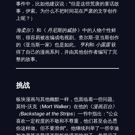
事件中，比如他建议说："但是这些荒唐的童话故
事，伊索。为什么不把时间花在严肃的文学创作
上呢？）
海柔尔
》和《
丹尼斯的威胁
》中的人物个性鲜
明，很容易被改编成电视剧。查尔斯-亚当斯创作
的《亚当斯一家》也是如此。
亨利
和
小露露
获
得了自己的漫画系列，并由其他创作者编写了完
整的故事。
挑战
板块漫画与其他幽默一样，也面临着一些问题。
莫特-沃克（Mort Walker）在他的《
漫画后台》
（Backstage at the Strips
）一书中指出："公众
喜欢一定程度的不敬和不尊重，他们甚至会怂恿
你这样做。但不要滑倒"。他继续列举了一些辛迪