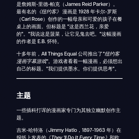
是詹姆斯-里德-帕克（James Reid Parker）。
最有名的
《纽约客》
漫画是 1928 年卡尔-罗斯
（Carl Rose）创作的一幅母亲和可爱的孩子在餐
桌上的画面。但标题是 "这是西兰花，亲爱
的"。"我说这是菠菜，让它见鬼去吧。"这幅漫画
的作者是 E.B. 怀特。
十多年前，All Things Equal 公司推出了
"纽约客
漫画字幕游戏"
。游戏者看着一幅漫画，必须想出
自己的标题。"我们提供墨水。你们提供思考"。
主题
一些插科打诨的漫画家专门为其独立幽默创作主
题。
吉米-哈特洛（Jimmy Hatlo，1897-1963 年）在
报纸上发表的《
They
'll Do It Every
Time》
和欧