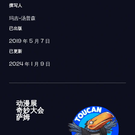
撰写人
玛吉-汤普森
已出版
2019 年 5 月 7 日
已更新
2024 年 1 月 9 日
动漫展
奇妙大会
萨姆