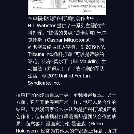
在单幅报纸插科打诨的创作者中，
H.T. Webster 提供了一系列主题的插
科打诨。"怯懦的灵魂 "是卡斯帕-米尔
克托斯（Caspar Milquetoast），他
的名字最终被载入字典。© 2019 N.Y.
Tribune Inc.插科打诨 "可以是严峻的
评论。比尔-莫尔丁（Bill Mauldin）生
动描绘（并讽刺）了二战时期的军队
生活。© 2019 United Feature
Syndicate, Inc.
插科打诨的漫画自成一类：单独唤起反应。另一
方面，它与其他漫画艺术一样，也可以是合作的
结果。虽然漫画家通常被认为是插科打诨漫画的
创作者，但有些插科打诨漫画却是团队合作的成
果。
纽约客》
漫画家海伦-霍金森（Helen
Hokinson）经常为其他人的作品配上标题，尤其