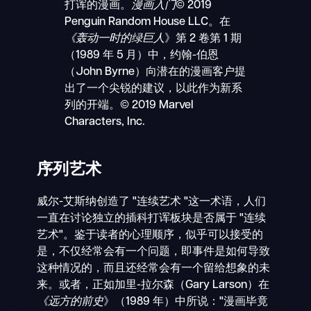
打诨的漫画。
漫画入门
© 2019
Penguin Random House LLC。在
《轰动一时的绿巨人
》第 2 卷第 1 期
（1989 年 5 月）中，约翰-伯恩
（John Byrne）向潜在的漫画客户提
出了一个尖锐的建议，以此作为新系
列的开端。© 2019 Marvel
Characters, Inc.
序列艺术
威尔-艾斯纳创造了 "连续艺术 "这一术语，人们
一直在讨论独立的插科打诨板块是否属于 "连续
艺术"。鉴于读者的心理顺序，似乎可以接受的
是，不仅经常会有一个问题，即事件是如何导致
这种情况的，而且还经常会有一个留给想象的未
来。或者，正如加里-拉尔森（Gary Larson）在
《远方的前史
》（1989 年）中所说："漫画毕竟