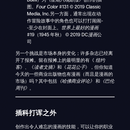
Buell）为
《星期六晚邮报》
创作的插
图。
Four Color
#131 © 2019 Classic
Media, Inc.另一方面，通常出现在动
作冒险故事中的角色也可以打打闹闹-
-至少在封面上。
世界上最好的漫画
#19（1945 年秋） © 2019 DC
漫画
公
司
另一个挑战是市场本身的变化；许多杂志已经离
开了报摊。留在报摊上的最明显的有《
纽约
客
》、《
读者文摘》
和《
花花公子
》，但你知道
今天的一些商业出版物也有漫画（而且是漫画的
市场）吗？其中包括
《哈佛商业评论》
和
《巴伦
周刊》
。
插科打诨之外
创作出令人难忘的漫画的技能，可以让你的职业