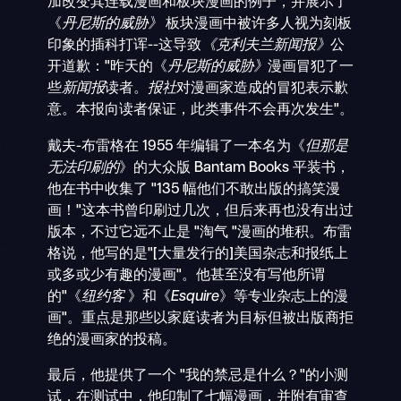
加改变其连载漫画和板块漫画的例子，并展示了
《
丹尼斯的威胁》
板块漫画中被许多人视为刻板
印象的插科打诨--这导致
《克利夫兰新闻报》
公
开道歉："昨天的《
丹尼斯的威胁》
漫画冒犯了一
些
新闻报
读者。
报社
对漫画家造成的冒犯表示歉
意。本报向读者保证，此类事件不会再次发生"。
戴夫-布雷格在 1955 年编辑了一本名为《
但那是
无法印刷的
》的大众版 Bantam Books 平装书，
他在书中收集了 "135 幅他们不敢出版的搞笑漫
画！"这本书曾印刷过几次，但后来再也没有出过
版本，不过它远不止是 "淘气 "漫画的堆积。布雷
格说，他写的是"[大量发行的]美国杂志和报纸上
或多或少有趣的漫画"。他甚至没有写他所谓
的"《
纽约客
》和《
Esquire
》等专业杂志上的漫
画"。重点是那些以家庭读者为目标但被出版商拒
绝的漫画家的投稿。
最后，他提供了一个 "我的禁忌是什么？"的小测
试，在测试中，他印制了七幅漫画，并附有审查