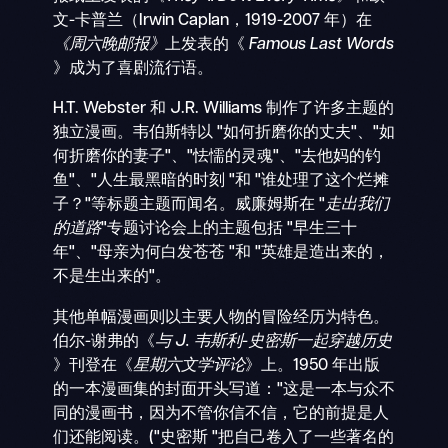
文-卡普兰（Irwin Caplan，1919-2007 年）在
《周六晚邮报》
上发表的《
Famous Last Words
》成为了喜剧流行语。
H.T. Webster 和 J.R. Williams 制作了许多主题的
独立漫画。韦伯斯特以 "如何折磨你的丈夫"、"如
何折磨你的妻子"、"怯懦的灵魂"、"去他妈的钓
鱼"、"人生最黑暗的时刻 "和 "谁处理了这个烂摊
子？"等标题主题而闻名。威廉姆斯在 "
走出我们
的道路
"专题讨论会上的主题包括 "早生三十
年"、"母亲为何白发苍苍 "和 "英雄是造出来的，
不是生出来的"。
其他单幅漫画则以主要人物的冒险经历为特色。
伯尔-谢弗的《
与 J. 韦斯利-史密斯一起穿越历史
》刊登在《
星期六文学评论
》上。1950 年出版
的一本漫画集的封面开头写道："这是一本与众不
同的漫画书，因为不管你信不信，它的前提是人
们还能阅读。("史密斯 "把自己卷入了一些著名的