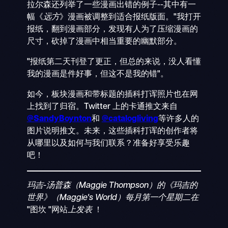
拉尔森还列举了一些漫画出错的例子--其中有一
幅《
远方
》漫画被调整到适合报纸版面。"我打开
报纸，翻到漫画部分，发现有人为了压缩漫画的
尺寸，砍掉了漫画中相当重要的幽默部分。
"报纸第二天刊登了更正，但总的来说，没人看懂
我的漫画是件好事，但这不是我的错"。
如今，板块漫画和带标题的插科打诨照片也在网
上找到了归宿。Twitter 上的卡通推文来自
@SandyBoynton
和
@catalogliving
等许多人的
图片说明推文。未来，这些插科打诨的创作者将
从哪里以及如何与我们联系？准备好享受乐趣
吧！
玛吉-汤普森（Maggie Thompson）的《玛吉的
世界》（Maggie's World）每月第一个星期二在
"图坎 "网站
上发表
！