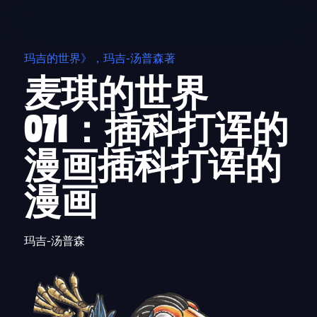
Skip
to
content
玛吉的世界》，玛吉-汤普森著
麦琪的世界
071：插科打诨的
漫画插科打诨的
漫画
玛吉-汤普森