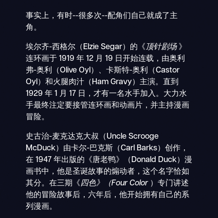
事实上，有时--很多次--配角们自己就成了主
角。
埃尔齐-西格尔（Elzie Segar）的《
顶针剧场
》
连环画于 1919 年 12 月 19 日开始连载，由奥利
弗-奥利（Olive Oyl）、卡斯特-奥利（Castor
Oyl）和火腿肉汁（Ham Gravy）主演。直到
1929 年 1 月 17 日，才有一名水手加入。大力水
手最终注定要接管连环画和动画片，并主持漫画
冒险。
史古治-麦克达克大叔（Uncle Scrooge
McDuck）由卡尔-巴克斯（Carl Barks）创作，
在 1947 年出版的《唐老鸭》（Donald Duck）漫
画书中，他是圣诞故事的煽动者，这个名字恰如
其分。在三期《
四色》（Four Color
）专门讲述
他的冒险故事后，六年后，他开始拥有自己的系
列漫画。