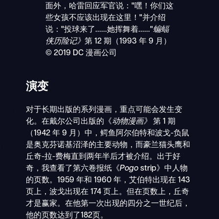
面外，哈雷回应军官说："嘿！你们这
些女孩不应该出现在这里！"并介绍
说："投球来了......她挥舞着......"
蝙蝠
侠历险记》
第 12 期（1993 年 9 月）
© 2019 DC 漫画公司
演变
对于长期出版的系列漫画，重点可能会发生变
化。在戴尔公司出版的《
动物漫画》
第 1 期
（1942 年 9 月）中，鳄鱼阿尔伯特和波戈-负鼠
是奥克芬诺基沼泽的主要动物，而豪兰猫头鹰和
丘奇-拉-费梅直到两年半后才被介绍。出于好
奇，我查看了第六卷报纸《
Pogo
strip》中人物
的页数。1959 年和 1960 年，艾伯特出现在 143
页上，波戈出现在 174 页上。但在页数上，丘奇
才是赢家。在他第一次出现的四分之一世纪后，
他的页数达到了182页。