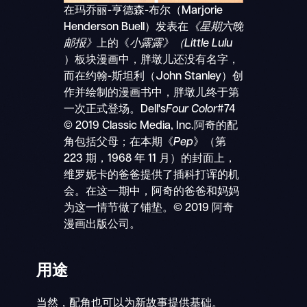
在玛乔丽-亨德森-布尔（Marjorie
Henderson Buell）发表在
《星期六晚
邮报》
上的《
小露露》（Little Lulu
）板块漫画中，胖墩儿还没有名字，
而在约翰-斯坦利（John Stanley）创
作并绘制的漫画书中，胖墩儿终于第
一次正式登场。Dell's
Four Color
#74
© 2019 Classic Media, Inc.阿奇的配
角包括父母；在本期《
Pep
》（第
223 期，1968 年 11 月）的封面上，
维罗妮卡的爸爸提供了插科打诨的机
会。在这一期中，阿奇的爸爸和妈妈
为这一情节做了铺垫。© 2019 阿奇
漫画出版公司。
用途
当然，配角也可以为新故事提供基础。