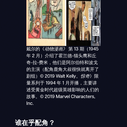
戴尔的《
动物漫画》
第 13 期（1945
年 2 月）介绍了霍兰德-猫头鹰和丘
奇-拉-费米，他们是阿尔伯特和波戈
的主演（配角鹿角大叔很快就离开了
剧组）© 2019 Walt Kelly。
惊奇
》限
量系列于 1994 年 1 月开播，主要讲
述受黄金时代超级英雄影响的人们的
故事。© 2019 Marvel Characters,
Inc.
谁在乎配角？