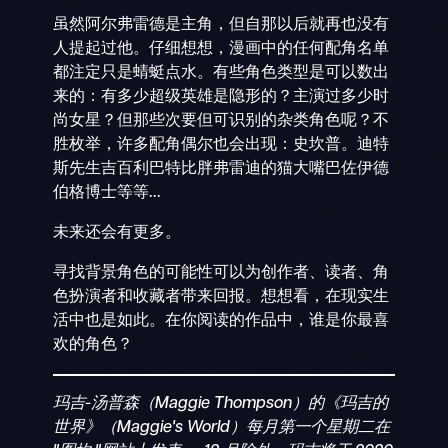
虽然阿尔弗雷德是主角，但自那以后就再也没有
人提起过他。仔细想想，漫画中的任何配角名单
都注定只是蜻蜓点水。有些角色类型是可以数出
来的：有多少超级英雄是隐形的？主演过多少时
尚女星？但那些次要但可识别的杂类角色呢？不
胜枚举，许多配角偶尔也会出现：史坎普。迪特
斯先生吉百利巴特比胖弗雷迪的猫大嘴巴佐伊德
伯格博士等等...
未来还会有更多。
寻找背景角色的可能性可以为创作者、读者、角
色扮演者和收藏者带来回报。想想看，在现实生
活中也是如此。在你阅读的作品中，谁是你最喜
欢的角色？
玛吉-汤普森（Maggie Thompson）的《玛吉的
世界》（Maggie's World）每月第一个星期二在