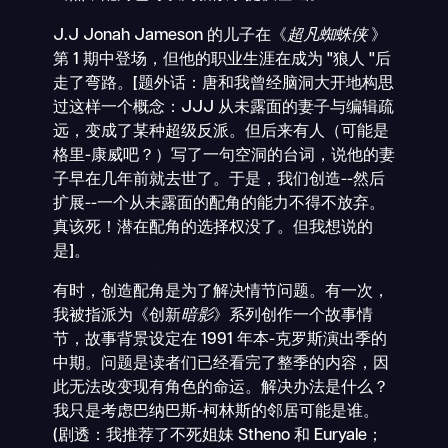
J.J Jonah Jameson 的儿子在《
超凡蜘蛛侠
》
第 1 期中登场，但他的职业生涯在成为 "狼人 "后
走了弯路。[题外话：唐和我曾经脑洞大开地构思
过这样一个概念：JJJ 从未露面的妻子与编辑疏
远，变成了某种超级反派。但后来有人（可能是
格里-康威吧？）写了一句空洞的台词，说他的妻
子早在几年前就去世了。于是，我们创造--然后
扩展--一个从未露面的配角的能力不得不放弃。
真该死！潜在配角的选择权没了。但我想说的
是]。
有时，创造配角是为了解决情节问题。有一次，
我被指派为《创新
暗影
》系列创作一个故事情
节，故事背景设定在 1991 年本-克罗斯演出季的
中期。问题是读者们已经看完了整季的内容，因
此无法改变现有角色的命运。解决办法是什么？
我只是考虑巴纳巴斯-柯林斯的邻居可能是谁。
(剧透：我推荐了不死姐妹 Stheno 和 Euryale；