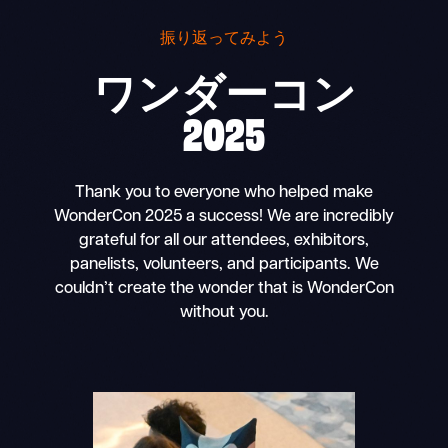
振り返ってみよう
ワンダーコン
2025
Thank you to everyone who helped make
WonderCon 2025 a success! We are incredibly
grateful for all our attendees, exhibitors,
panelists, volunteers, and participants. We
couldn’t create the wonder that is WonderCon
without you.