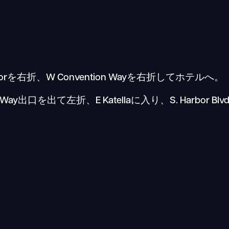
arborを右折、W Convention Wayを右折してホテルへ。
 Way出口を出て左折、E Katellaに入り、S. Harbor 