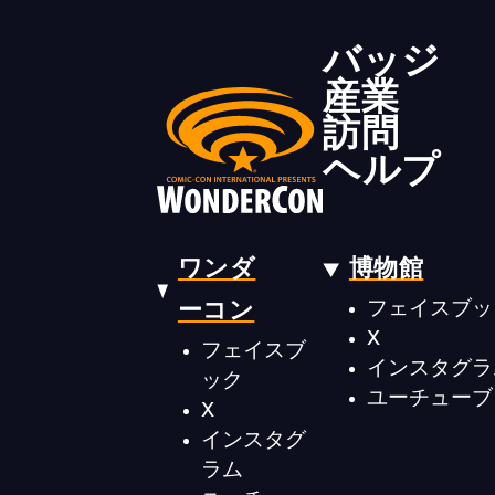
バッジ
産業
訪問
ヘルプ
ワンダ
博物館
ーコン
フェイスブッ
X
フェイスブ
インスタグラ
ック
ユーチューブ
X
インスタグ
ラム