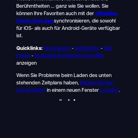
Berühmtheiten ... ganz wie Sie wollen. Sie
können Ihre Favoriten auch mit der
offiziellen
Comic-Con-App
synchronisieren, die sowohl
für iOS- als auch für Android-Geräte verfügbar
ist.
Quicklinks:
Druckbereit
-
Mobile Site
-
iCal
Feeds
-
MySched-Funktionen und Hilfe
anzeigen
Wenn Sie Probleme beim Laden des unten
stehenden Zeitplans haben,
klicken Sie hier,
um ihn direkt
in einem neuen Fenster
zu laden
.