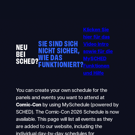
Skip
to
content
Klicken Sie
hier für das
SIE SIND SICH
NEU
Video Intro
NICHT SICHER,
BEI
sowie für die
WIE DAS
SCHED?
MySCHED
FUNKTIONIERT?
Funktionen
und Hilfe
You can create your own schedule for the
panels and events you want to attend at
Comic-Con
by using MySchedule (powered by
SCHED). The Comic-Con 2026 Schedule is now
available. This page will list all events as they
are added to our website, including the
individual day-by-day schedules for