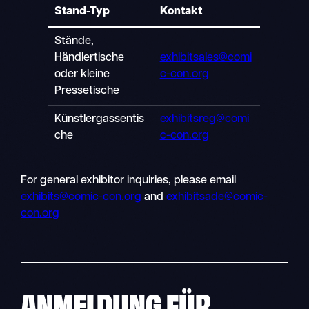
Stand-Typ
Kontakt
Stände,
Händlertische
exhibitsales@comi
oder kleine
c-con.org
Pressetische
Künstlergassentis
exhibitsreg@comi
che
c-con.org
For general exhibitor inquiries, please email
exhibits@comic-con.org
and
exhibitsade@comic-
con.org
ANMELDUNG FÜR