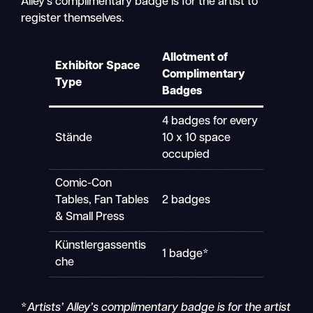
Alley’s complimentary badge is for the artist to
register themselves.
Allotment of
Exhibitor Space
Complimentary
Type
Badges
4 badges for every
Stände
10 x 10 space
occupied
Comic-Con
Tables, Fan Tables
2 badges
& Small Press
Künstlergassentis
1 badge*
che
*
Artists’ Alley’s complimentary badge is for the artist