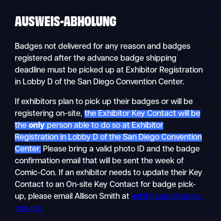
AUSWEIS-ABHOLUNG
Badges not delivered for any reason and badges
registered after the advance badge shipping
deadline must be picked up at Exhibitor Registration
in Lobby D of the San Diego Convention Center.
If exhibitors plan to pick up their badges or will be
registering on-site,
the Exhibitor Key Contact will be
the
only
person able to do so at Exhibitor
Registration in Lobby D of the San Diego Convention
Center.
Please bring a valid photo ID and the badge
confirmation email that will be sent the week of
Comic-Con. If an exhibitor needs to update their Key
Contact to an On-site Key Contact for badge pick-
up, please email Allison Smith at
exhibitsade@comic-
con.org