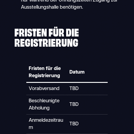
nur während der Öffnungszeiten Zugang zur
Ausstellungshalle benötigen.
FRISTEN FÜR DIE
REGISTRIERUNG
Fristen für die
Datum
Registrierung
Vorabversand
TBD
Beschleunigte
TBD
Abholung
Anmeldezeitrau
TBD
m