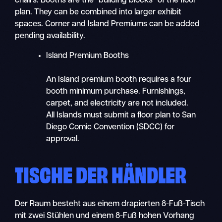
chairs. Booths are the “building blocks” of the floor
plan. They can be combined into larger exhibit
spaces. Corner and Island Premiums can be added
pending availability.
Island Premium Booths
An Island premium booth requires a four
booth minimum purchase. Furnishings,
carpet, and electricity are not included.
All Islands must submit a floor plan to San
Diego Comic Convention (SDCC) for
approval.
TISCHE DER HÄNDLER
Der Raum besteht aus einem drapierten 8-Fuß-Tisch
mit zwei Stühlen und einem 8-Fuß hohen Vorhang