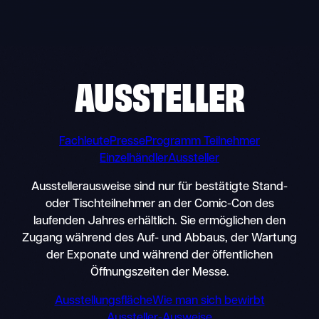
Skip
to
content
AUSSTELLER
Fachleute
Presse
Programm Teilnehmer
Einzelhändler
Aussteller
Ausstellerausweise sind nur für bestätigte Stand-
oder Tischteilnehmer an der Comic-Con des
laufenden Jahres erhältlich. Sie ermöglichen den
Zugang während des Auf- und Abbaus, der Wartung
der Exponate und während der öffentlichen
Öffnungszeiten der Messe.
Ausstellungsfläche
Wie man sich bewirbt
Aussteller-Ausweise