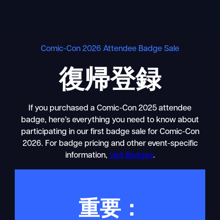
Skip
to
content
Comic-Con 2026 Attendee Badge Sale
復帰登録
If you purchased a Comic-Con 2025 attendee
badge, here’s everything you need to know about
participating in our first badge sale for Comic-Con
2026. For badge pricing and other event-specific
information,
visit Badges
.
重要：