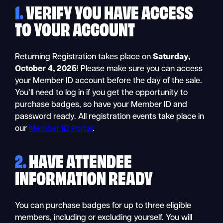
1.
VERIFY YOU HAVE ACCESS
TO YOUR ACCOUNT
Returning Registration takes place on
Saturday,
October 4, 2025
! Please make sure you can access
your Member ID account before the day of the sale.
You’ll need to log in if you get the opportunity to
purchase badges, so have your Member ID and
password ready. All registration events take place in
our
Member ID Portal
.
2.
HAVE ATTENDEE
INFORMATION READY
You can purchase badges for up to three eligible
members, including or excluding yourself. You will