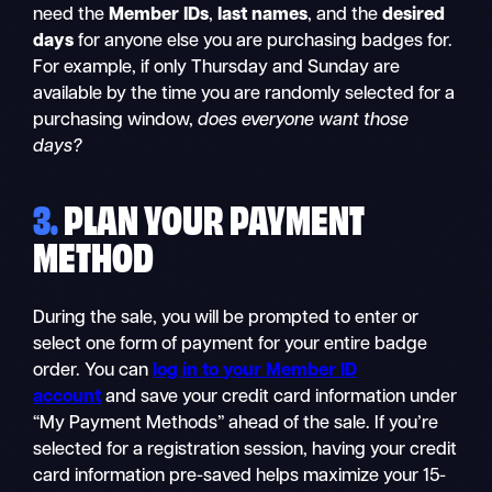
need the
Member IDs
,
last names
, and the
desired
days
for anyone else you are purchasing badges for.
For example, if only Thursday and Sunday are
available by the time you are randomly selected for a
purchasing window,
does everyone want those
days?
3.
PLAN YOUR PAYMENT
METHOD
During the sale, you will be prompted to enter or
select one form of payment for your entire badge
order. You can
log in to your Member ID
account
and save your credit card information under
“My Payment Methods” ahead of the sale. If you’re
selected for a registration session, having your credit
card information pre-saved helps maximize your 15-