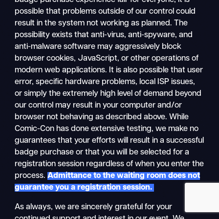
possible that problems outside of our control could
result in the system not working as planned. The
possibility exists that anti-virus, anti-spyware, and
anti-malware software may aggressively block
検
browser cookies, JavaScript, or other operations of
モ
索
modern web applications. It is also possible that user
バ
error, specific hardware problems, local ISP issues,
イ
or simply the extremely high level of demand beyond
ル
our control may result in your computer and/or
ナ
browser not behaving as described above. While
ビ
Comic-Con has done extensive testing, we make no
guarantees that your efforts will result in a successful
badge purchase or that you will be selected for a
registration session regardless of when you enter the
process.
Admittance to the waiting room does not
guarantee you a registration session.
As always, we are sincerely grateful for your
continued support and interest in our event. We