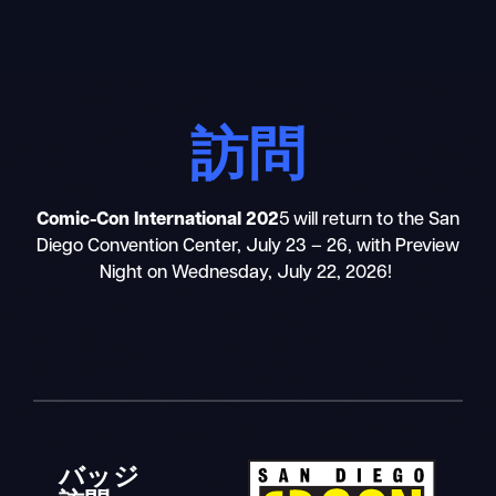
Skip
to
content
訪問
Comic-Con International 202
5 will return to the San
Diego Convention Center, July 23 – 26, with Preview
Night on Wednesday, July 22, 2026!
バッジ