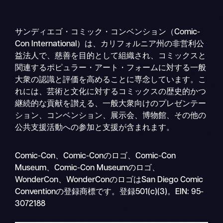
サンディエゴ・コミック・コンベンション（Comic-
Con International）は、カリフォルニア州の非営利公
益法人で、慈善を目的として組織され、コミックスと
関連するポピュラー・アート・フォームに対する一般
大衆の認識と評価を高めることに専念しています。こ
れには、芸術と文化に対するコミックスの歴史的かつ
継続的な貢献を讃える、一般大衆向けのプレゼンテー
ション、コンベンション、展示会、博物館、その他の
公共支援活動への参加と支援が含まれます。
検
Comic-Con、Comic-Conのロゴ、Comic-Con
モ
索
Museum、Comic-Con Museumのロゴ、
バ
WonderCon、WonderConのロゴはSan Diego Comic
イ
Conventionの登録商標です。登録501(c)(3)。EIN: 95-
ル
3072188
ナ
ビ