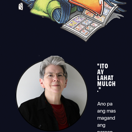
"ITO
AY
LAHAT
MULCH
."
Ano pa
ang mas
magand
ang