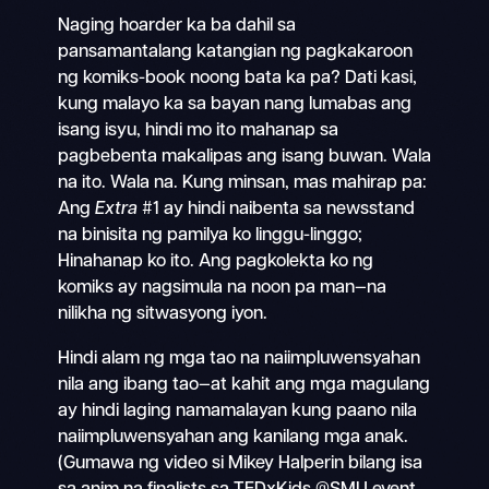
Naging hoarder ka ba dahil sa
pansamantalang katangian ng pagkakaroon
ng komiks-book noong bata ka pa? Dati kasi,
kung malayo ka sa bayan nang lumabas ang
isang isyu, hindi mo ito mahanap sa
pagbebenta makalipas ang isang buwan. Wala
na ito. Wala na. Kung minsan, mas mahirap pa:
Ang
Extra
#1 ay hindi naibenta sa newsstand
na binisita ng pamilya ko linggu-linggo;
Hinahanap ko ito. Ang pagkolekta ko ng
komiks ay nagsimula na noon pa man—na
nilikha ng sitwasyong iyon.
Hindi alam ng mga tao na naiimpluwensyahan
nila ang ibang tao—at kahit ang mga magulang
ay hindi laging namamalayan kung paano nila
naiimpluwensyahan ang kanilang mga anak.
(Gumawa ng video si Mikey Halperin bilang isa