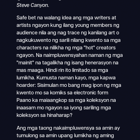
Steve Canyon
.
Safe bet na walang idea ang mga writers at
artists ngayon kung ilang young members ng
audience nila ang nag trace ng kanilang art o
nagkukuwento ng sarili nilang kwento sa mga
characters na nilikha ng mga "hot" creators
ngayon. Na naimpluwensyahan naman ng mga
"mainit" na tagalikha ng isang henerasyon na
mas maaga. Hindi rin ito limitado sa mga
lumikha. Kumusta naman kayo, mga kapwa
hoarder: Sisimulan mo bang mag ipon ng mga
kwento mo sa komiks sa electronic form
Paano ka maiaangkop sa mga koleksyon na
inaasam mo ngayon sa iyong sariling mga
koleksyon sa hinaharap?
Ang mga taong nakaimpluwensya sa amin ay
tumulong sa amin upang lumikha ng aming