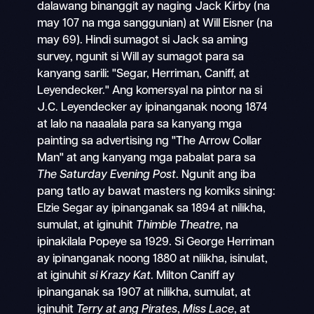
dalawang binanggit ay naging Jack Kirby (na
may 107 na mga sanggunian) at Will Eisner (na
may 69). Hindi sumagot si Jack sa aming
survey, ngunit si Will ay sumagot para sa
kanyang sarili: "Segar, Herriman, Caniff, at
Leyendecker." Ang komersyal na pintor na si
J.C. Leyendecker ay ipinanganak noong 1874
at lalo na naaalala para sa kanyang mga
painting sa advertising ng "The Arrow Collar
Man" at ang kanyang mga pabalat para sa
The Saturday Evening Post
. Ngunit ang iba
pang tatlo ay bawat masters ng komiks sining:
Elzie Segar ay ipinanganak sa 1894 at nilikha,
sumulat, at iginuhit
Thimble Theatre
, na
ipinakilala Popeye sa 1929. Si George Herriman
ay ipinanganak noong 1880 at nilikha, isinulat,
at iginuhit
si Krazy Kat
. Milton Caniff ay
ipinanganak sa 1907 at nilikha, sumulat, at
iginuhit
Terry at ang Pirates
,
Miss Lace
, at