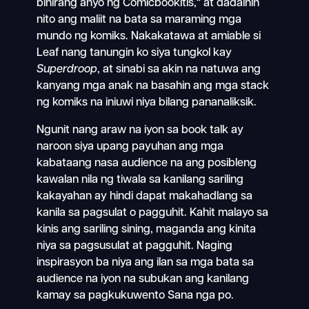
bihirang anyo ng Comicbookitis," at dadalhin
nito ang maliit na bata sa maraming mga
mundo ng komiks. Nakakatawa at amiable si
Leaf nang tanungin ko siya tungkol kay
Superdroop
, at sinabi sa akin na natuwa ang
kanyang mga anak na basahin ang mga stack
ng komiks na iniuwi niya bilang pananaliksik.
Ngunit nang araw na iyon sa book talk ay
naroon siya upang payuhan ang mga
kabataang nasa audience na ang posibleng
kawalan nila ng tiwala sa kanilang sariling
kakayahan ay hindi dapat makahadlang sa
kanila sa pagsulat o pagguhit. Kahit malayo sa
kinis ang sariling sining, maganda ang kinita
niya sa pagsusulat at pagguhit. Naging
inspirasyon ba niya ang ilan sa mga bata sa
audience na iyon na subukan ang kanilang
kamay sa pagkukuwento Sana nga po.