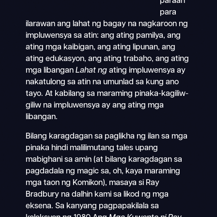
paraan
para
ilarawan ang lahat ng bagay na nagkaroon ng
impluwensya sa atin: ang ating pamilya, ang
ating mga kaibigan, ang ating lipunan, ang
ating edukasyon, ang ating trabaho, ang ating
mga libangan
Lahat ng
ating impluwensya ay
nakatulong sa atin na umunlad sa kung ano
tayo. At kabilang sa maraming pinaka-kagiliw-
giliw na impluwensya ay ang ating mga
libangan.
Bilang karagdagan sa paglikha ng ilan sa mga
pinaka hindi malilimutang tales upang
mabighani sa amin (at bilang karagdagan sa
pagdadala ng magic sa, oh, kaya maraming
mga taon ng Komikon), masaya si Ray
Bradbury na dalhin kami sa likod ng mga
eksena. Sa kanyang pagpapakilala sa