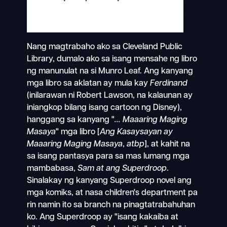
Nang magtrabaho ako sa Cleveland Public
Library, dumalo ako sa isang mensahe ng libro
ng manunulat na si Munro Leaf. Ang kanyang
mga libro sa aklatan ay mula kay
Ferdinand
(inilarawan ni Robert Lawson, na kalaunan ay
iniangkop bilang isang cartoon ng Disney),
hanggang sa kanyang "
... Maaaring Maging
Masaya
" mga libro [
Ang Kasaysayan ay
Maaaring Maging Masaya
,
atbp
], at kahit na
sa isang pantasya para sa mas lumang mga
mambabasa,
Sam at ang Superdroop
.
Sinalakay ng kanyang Superdroop novel ang
mga komiks, at nasa children's department pa
rin namin ito sa branch na pinagtatrabahuhan
ko. Ang Superdroop ay "isang kakaiba at