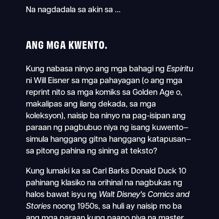
Na nagdadala sa akin sa ...
ANG MGA KWENTO.
Kung nabasa ninyo ang mga bahagi ng
Espiritu
ni Will Eisner sa mga pahayagan (o ang mga
reprint nito sa mga komiks sa Golden Age o,
makalipas ang ilang dekada, sa mga
koleksyon), naisip ba ninyo na pag-isipan ang
paraan ng pagbubuo niya ng isang kuwento—
simula hanggang gitna hanggang katapusan—
sa pitong pahina ng sining at teksto?
Kung lumaki ka sa Carl Barks Donald Duck 10
pahinang klasiko na orihinal na nagbukas ng
halos bawat isyu ng
Walt Disney's Comics and
Stories
noong 1950s, sa huli ay naisip mo ba
ang mga paraan kung paano niya na master