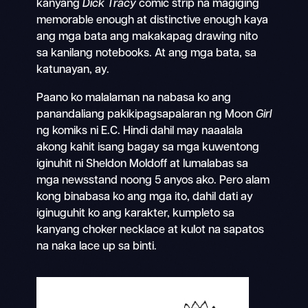
kanyang
Dick Tracy
comic strip na magiging
memorable enough at distinctive enough kaya
ang mga bata ang makakapag drawing nito
sa kanilang notebooks. At ang mga bata, sa
katunayan, ay.
Paano ko malalaman na nabasa ko ang
panandaliang pakikipagsapalaran ng Moon
Girl
ng komiks ni E.C. Hindi dahil may naaalala
akong kahit isang bagay sa mga kuwentong
iginuhit ni Sheldon Moldoff at lumalabas sa
mga newsstand noong 5 anyos ako. Pero alam
kong binabasa ko ang mga ito, dahil dati ay
iginuguhit ko ang karakter, kumpleto sa
kanyang choker necklace at kulot na sapatos
na naka lace up sa binti.