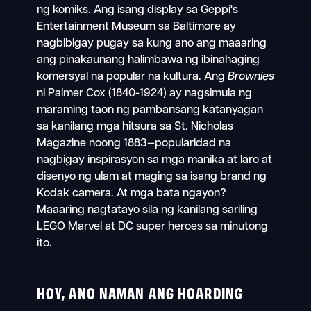
ng komiks. Ang isang display sa Geppi's
Entertainment Museum sa Baltimore ay
nagbibigay pugay sa kung ano ang maaaring
ang pinakaunang halimbawa ng ibinahaging
komersyal na popular na kultura. Ang
Brownies
ni Palmer Cox (1840-1924) ay nagsimula ng
maraming taon ng pambansang katanyagan
sa kanilang mga hitsura sa St. Nicholas
Magazine noong 1883—popularidad na
nagbigay inspirasyon sa mga manika at laro at
disenyo ng ulam at maging sa isang brand ng
Kodak camera. At mga bata ngayon?
Maaaring nagtatayo sila ng kanilang sariling
LEGO Marvel at DC super heroes sa minutong
ito.
HOY, ANO NAMAN ANG HOARDING