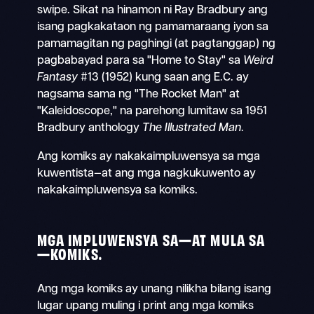
swipe. Sikat na hinamon ni Ray Bradbury ang
isang pagkakataon ng pamamaraang iyon sa
pamamagitan ng paghingi (at pagtanggap) ng
pagbabayad para sa "Home to Stay" sa
Weird
Fantasy
#13 (1952) kung saan ang E.C. ay
nagsama sama ng "The Rocket Man" at
"Kaleidoscope," na parehong lumitaw sa 1951
Bradbury anthology
The Illustrated Man
.
Ang komiks ay nakakaimpluwensya sa mga
kuwentista—at ang mga nagkukuwento ay
nakakaimpluwensya sa komiks.
MGA IMPLUWENSYA SA—AT MULA SA
—KOMIKS.
Ang mga komiks ay unang nilikha bilang isang
lugar upang muling i print ang mga komiks