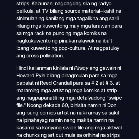
strips. Kalaunan, nagdagdag sila ng radyo,
pelikula, at TV bilang source material—kahit na
sinimulan ng kanilang mga tagalikha ang sarili
nilang mga kuwentong may mga larawan para
sa mga rack na puno ng mga komiks na
nagkukuwento ng pinakamalawak na iba't
ibang kuwento ng pop-culture. At nagpatuloy
ang cross pollination.
Hindi kailanman kinilala ni
Piracy
ang gawain ni
Howard Pyle bilang pinagmulan para sa mga
pabalat ni Reed Crandall para sa # 2 at # 3, at
maraming mga artist ng mga komiks at strip
ang nagpapanatili ng mga detalyadong "swipe
file." Noong dekada 60, binisita namin ni Don
ang isang comics artist na nakiramay sa sakit
na ipinahayag namin nang makita namin na
kasama sa kanyang swipe file ang mga aktwal
na chunks ng art cut mula sa orihinal na strips