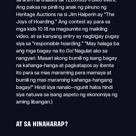
sa anim na finalists sa TEDxKids @SMU event.
Ang paksa na pinili ng anak ng pinuno ng
Heritage Auctions na si Jim Halperin ay "The
Joys of Hoarding." Ang contest ay para sa
mga kids 10 18 na magsumite ng maikling
video, at sa kanyang entry ay nagbigay pugay
siya sa "responsible hoarding." "May halaga ba
ang mga bagay na ito
Oo!
Nagulat ako sa
nangyari. Maaari akong bumili ng isang bagay
na kahanga-hanga at pagkatapos ay ibenta
ito para sa mas maraming pera mamaya at
bumili ng
mas maraming
kahanga-hangang
bagay!" Hindi siya nanalo—ngunit halos hindi
siya natuwa sa isang aspeto ng ekonomiya ng
aming libangan.)
AT SA HINAHARAP?