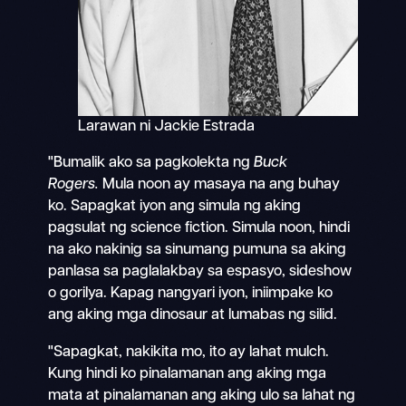
Larawan ni Jackie Estrada
"Bumalik ako sa pagkolekta ng
Buck
Rogers.
Mula noon ay masaya na ang buhay
ko. Sapagkat iyon ang simula ng aking
pagsulat ng science fiction. Simula noon, hindi
na ako nakinig sa sinumang pumuna sa aking
panlasa sa paglalakbay sa espasyo, sideshow
o gorilya. Kapag nangyari iyon, iniimpake ko
ang aking mga dinosaur at lumabas ng silid.
"Sapagkat, nakikita mo, ito ay lahat mulch.
Kung hindi ko pinalamanan ang aking mga
mata at pinalamanan ang aking ulo sa lahat ng