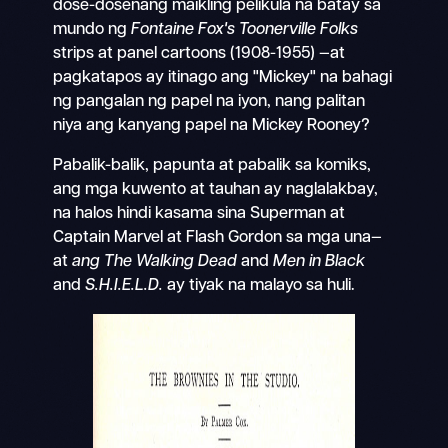
dose-dosenang maikling pelikula na batay sa
mundo ng
Fontaine Fox's Toonerville Folks
strips at panel cartoons (1908-1955) —at
pagkatapos ay itinago ang "Mickey" na bahagi
ng pangalan ng papel na iyon, nang palitan
niya ang kanyang papel na Mickey Rooney?
Pabalik-balik, papunta at pabalik sa komiks,
ang mga kuwento at tauhan ay naglalakbay,
na halos hindi kasama sina Superman at
Captain Marvel at Flash Gordon sa mga una—
at
ang The Walking Dead
and
Men in Black
and
S.H.I.E.L.D.
ay tiyak na malayo sa huli.