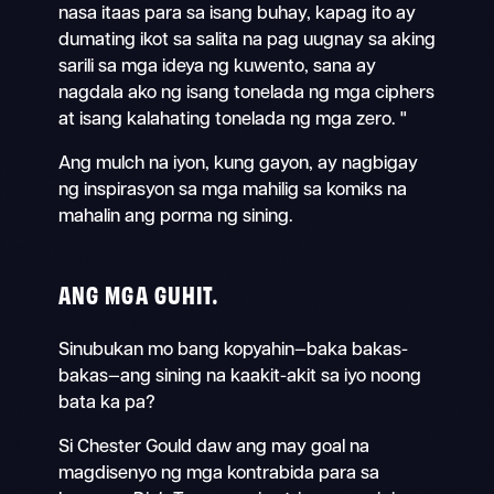
nasa itaas para sa isang buhay, kapag ito ay
dumating ikot sa salita na pag uugnay sa aking
sarili sa mga ideya ng kuwento, sana ay
nagdala ako ng isang tonelada ng mga ciphers
at isang kalahating tonelada ng mga zero. "
Ang mulch na iyon, kung gayon, ay nagbigay
ng inspirasyon sa mga mahilig sa komiks na
mahalin ang porma ng sining.
ANG MGA GUHIT.
Sinubukan mo bang kopyahin—baka bakas-
bakas—ang sining na kaakit-akit sa iyo noong
bata ka pa?
Si Chester Gould daw ang may goal na
magdisenyo ng mga kontrabida para sa