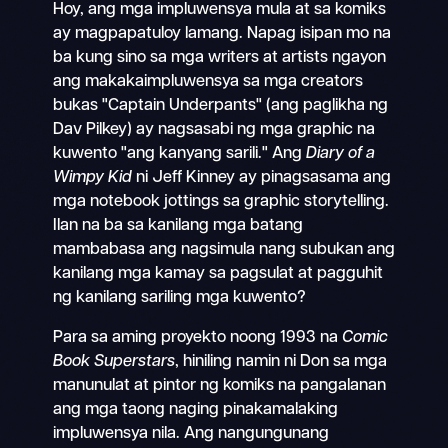
Hoy, ang mga impluwensya mula at sa komiks
ay magpapatuloy lamang. Napag isipan mo na
ba kung sino sa mga writers at artists ngayon
ang makakaimpluwensya sa mga creators
bukas "Captain Underpants" (ang paglikha ng
Dav Pilkey) ay nagsasabi ng mga graphic na
kuwento "ang kanyang sarili." Ang
Diary of a
Wimpy Kid
ni Jeff Kinney ay pinagsasama ang
mga notebook jottings sa graphic storytelling.
Ilan na ba sa kanilang mga batang
mambabasa ang nagsimula nang subukan ang
kanilang mga kamay sa pagsulat at pagguhit
ng kanilang sariling mga kuwento?
Para sa aming proyekto noong 1993 na
Comic
Book Superstars
, hiniling namin ni Don sa mga
manunulat at pintor ng komiks na pangalanan
ang mga taong naging pinakamalaking
impluwensya nila. Ang nangungunang