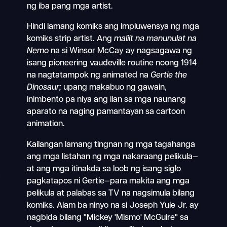
ng iba pang mga artist.
Hindi lamang komiks ang impluwensya ng mga
komiks strip artist. Ang
maliit na manunulat na
Nemo
na si Winsor McCay ay nagsagawa ng
isang pioneering vaudeville routine noong 1914
na nagtatampok ng animated na
Gertie the
Dinosaur;
upang makabuo ng gawain,
inimbento pa niya ang ilan sa mga naunang
aparato na naging pamantayan sa cartoon
animation.
Kailangan lamang tingnan ng mga tagahanga
ang mga listahan ng mga nakaraang pelikula—
at ang mga itinakda sa loob ng isang siglo
pagkatapos ni Gertie—para makita ang mga
pelikula at palabas sa TV na nagsimula bilang
komiks. Alam ba ninyo na si Joseph Yule Jr. ay
nagbida bilang "Mickey 'Mismo' McGuire" sa