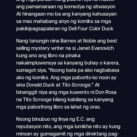
ang pamamaraan ng komedya ng sitwasyon
At hinangaan mo ba ang kanyang kahusayan
sa mas mahabang anyo ng komiks sa mga
pakikipagsapalaran ng Dell
Four Color
Duck
Nang tanungin nina Barnes at Noble ang best
selling mystery writer na si Janet Evanovich
kung ano ang libro na pinaka
nakaimpluwensya sa kanyang buhay o karera,
sumagot siya, "Noong bata pa ako nagbabasa
ako ng komiks. Ang mga paborito ko noon ay
sina Donald Duck
at
Tito Scrooge
." At
binanggit niya ang mga kuwento ni Don Rosa
na Tito Scrooge bilang kabilang sa kanyang
mga paboritong libro sa lahat ng oras.
Noong binubuo ng linya ng E.C. ang
reputasyon nito, ang mga lumikha nito ay kung
minsan ay gumagamit ng mga direktang pag-