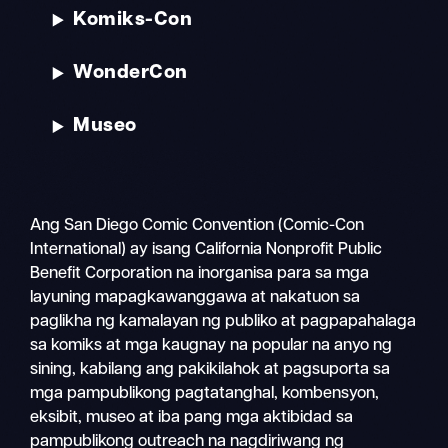
Komiks-Con
WonderCon
Museo
Ang San Diego Comic Convention (Comic-Con
International) ay isang California Nonprofit Public
Benefit Corporation na inorganisa para sa mga
layuning mapagkawanggawa at nakatuon sa
paglikha ng kamalayan ng publiko at pagpapahalaga
sa komiks at mga kaugnay na popular na anyo ng
sining, kabilang ang pakikilahok at pagsuporta sa
mga pampublikong pagtatanghal, kombensyon,
eksibit, museo at iba pang mga aktibidad sa
pampublikong outreach na nagdiriwang ng