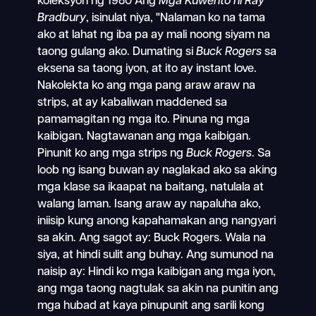
koleksyon ng 1980 Ang
Mga Kuwento ni Ray
Bradbury
, isinulat niya, "Nalaman ko na tama
ako at lahat ng iba pa ay mali noong siyam na
taong gulang ako. Dumating si
Buck Rogers
sa
eksena sa taong iyon, at ito ay instant love.
Nakolekta ko ang mga pang araw araw na
strips, at ay kabaliwan maddened sa
pamamagitan ng mga ito. Pinuna ng mga
kaibigan. Nagtawanan ang mga kaibigan.
Pinunit ko ang mga strips ng
Buck Rogers
. Sa
loob ng isang buwan ay naglakad ako sa aking
mga klase sa ikaapat na baitang, natulala at
walang laman. Isang araw ay napaluha ako,
iniisip kung anong kapahamakan ang nangyari
sa akin. Ang sagot ay: Buck Rogers. Wala na
siya, at hindi sulit ang buhay. Ang sumunod na
naisip ay: Hindi ko mga kaibigan ang mga iyon,
ang mga taong nagtulak sa akin na punitin ang
mga hubad at kaya pinupunit ang sarili kong