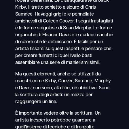
l'opera dell'artista: Le dita squadrate di Jack
Kirby. Il tratto schietto e sicuro di Chris
Samnee. I lavaggi grigi e le pennellate
amichevoli di Colleen Coover. I segni frastagliati
e le forme spigolose di Sean Murphy. Le forme
organiche di Eleanor Davis e le audaci macchie
di colore che le definiscono. È facile per un
artista fissarsi su questi aspetti e pensare che
per creare fumetti di quel livello basti
assemblare una serie di manierismi simili.
Ma questi elementi, anche se utilizzati da
maestri come Kirby, Coover, Samnee, Murphy
e Davis, non sono, alla fine, un obiettivo. Sono
la scrittura degli artisti: un mezzo per
raggiungere un fine.
È importante vedere oltre la scrittura. Un
artista inesperto potrebbe guardare a
quell'insieme di tecniche e di fronzoli e