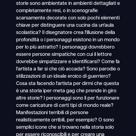
storie sono ambientate in ambienti dettagliati e
completamente resi, o in scenografie
scarsamente decorate con solo pochi elementi
chiave per distinguere una cucina da un'aula
scolastica? Il disegnatore crea l'illusione della
profondità o i personaggi esistono in un mondo
per lo più astratto? I personaggi dovrebbero
essere persone simpatiche con cui il lettore
dovrebbe simpatizzare e identificarsi? Come fa
l'artista a far sì che ciò accada? Sono parodie o
stilizzazioni di un ideale eroico di guerriero?
Cosa sta facendo l'artista per dirmi che questa
è una storia iper-meta gag che prende in giro
altre storie? I personaggi sono lì per funzionare
come caricature di certi tipi di mondo reale?
Manifestazioni terribili di persone
realisticamente orribili, per esempio? O sono
semplici icone che si trovano nella storia solo
per essere riconoscibili e per creare una