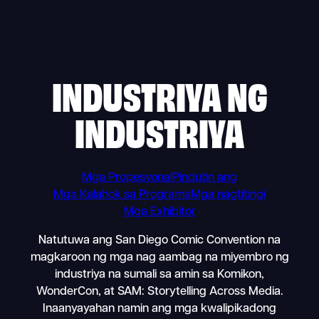
Skip
to
content
INDUSTRIYA NG
INDUSTRIYA
Mga Propesyonal
Pindutin ang
Mga Kalahok sa Programa
Mga nagtitingi
Mga Exhibitor
Natutuwa ang San Diego Comic Convention na
magkaroon ng mga nag aambag na miyembro ng
industriya na sumali sa amin sa Komikon,
WonderCon, at SAM: Storytelling Across Media.
Inaanyayahan namin ang mga kwalipikadong