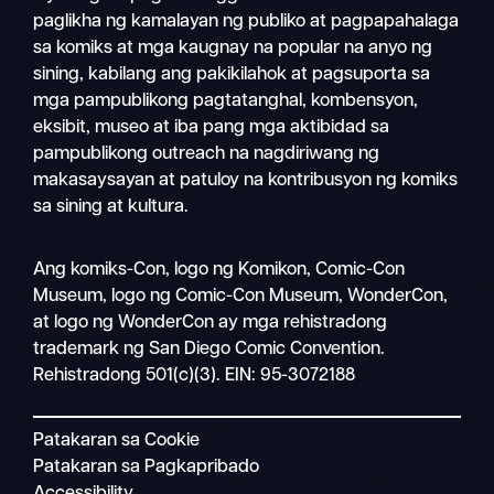
paglikha ng kamalayan ng publiko at pagpapahalaga
sa komiks at mga kaugnay na popular na anyo ng
sining, kabilang ang pakikilahok at pagsuporta sa
mga pampublikong pagtatanghal, kombensyon,
eksibit, museo at iba pang mga aktibidad sa
pampublikong outreach na nagdiriwang ng
makasaysayan at patuloy na kontribusyon ng komiks
sa sining at kultura.
Magha
Ang komiks-Con, logo ng Komikon, Comic-Con
Mobile
Museum, logo ng Comic-Con Museum, WonderCon,
nav
at logo ng WonderCon ay mga rehistradong
trademark ng San Diego Comic Convention.
Rehistradong 501(c)(3). EIN: 95-3072188
Patakaran sa Cookie
Patakaran sa Pagkapribado
Accessibility