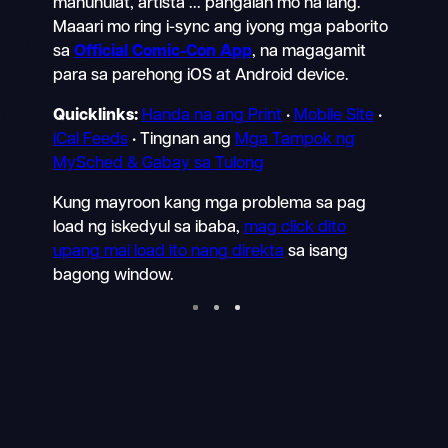
manunulat, artista ... pangalan mo na lang.
Maaari mo ring i-sync ang iyong mga paborito
sa
Official Comic-Con App
, na magagamit
para sa parehong iOS at Android device.
Quicklinks:
Handa na ang Print
•
Mobile Site
•
iCal Feeds
• Tingnan ang
Mga Tampok ng
MySched & Gabay sa Tulong
Kung mayroon kang mga problema sa pag
load ng iskedyul sa ibaba,
mag click dito
upang mai load ito nang direkta
sa isang
bagong window.