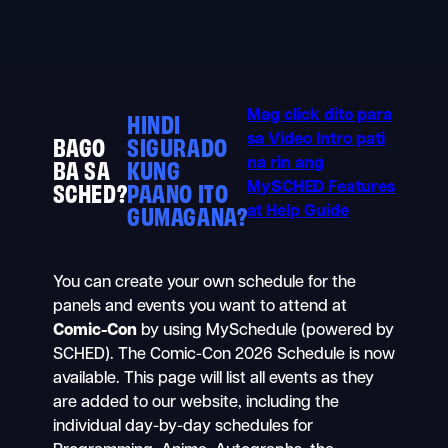
Skip
to
content
HINDI
Mag click dito para
BAGO
SIGURADO
sa Video Intro pati
BA SA
KUNG
na rin ang
SCHED?
PAANO ITO
MySCHED Features
GUMAGANA?
at Help Guide
You can create your own schedule for the
panels and events you want to attend at
Comic-Con
by using MySchedule (powered by
SCHED). The Comic-Con 2026 Schedule is now
available. This page will list all events as they
are added to our website, including the
individual day-by-day schedules for