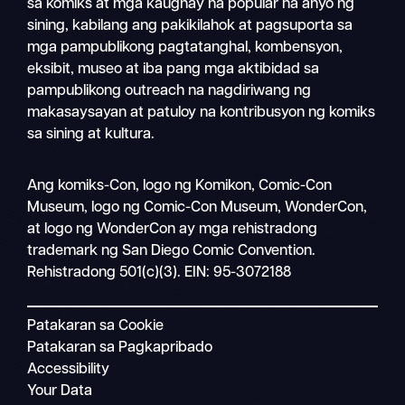
sa komiks at mga kaugnay na popular na anyo ng
sining, kabilang ang pakikilahok at pagsuporta sa
mga pampublikong pagtatanghal, kombensyon,
eksibit, museo at iba pang mga aktibidad sa
pampublikong outreach na nagdiriwang ng
makasaysayan at patuloy na kontribusyon ng komiks
sa sining at kultura.
Magha
Ang komiks-Con, logo ng Komikon, Comic-Con
Mobile
Museum, logo ng Comic-Con Museum, WonderCon,
nav
at logo ng WonderCon ay mga rehistradong
trademark ng San Diego Comic Convention.
Rehistradong 501(c)(3). EIN: 95-3072188
Patakaran sa Cookie
Patakaran sa Pagkapribado
Accessibility
Your Data