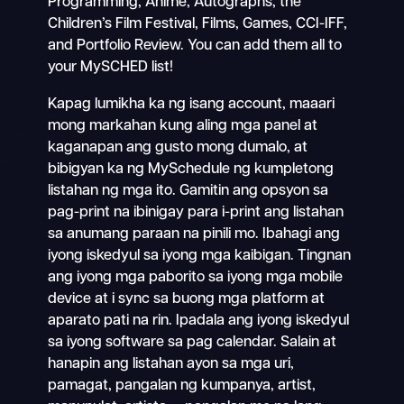
Programming, Anime, Autographs, the
Children’s Film Festival, Films, Games, CCI-IFF,
and Portfolio Review. You can add them all to
your MySCHED list!
Kapag lumikha ka ng isang account, maaari
mong markahan kung aling mga panel at
kaganapan ang gusto mong dumalo, at
bibigyan ka ng MySchedule ng kumpletong
listahan ng mga ito. Gamitin ang opsyon sa
pag-print na ibinigay para i-print ang listahan
sa anumang paraan na pinili mo. Ibahagi ang
iyong iskedyul sa iyong mga kaibigan. Tingnan
ang iyong mga paborito sa iyong mga mobile
device at i sync sa buong mga platform at
aparato pati na rin. Ipadala ang iyong iskedyul
sa iyong software sa pag calendar. Salain at
hanapin ang listahan ayon sa mga uri,
pamagat, pangalan ng kumpanya, artist,