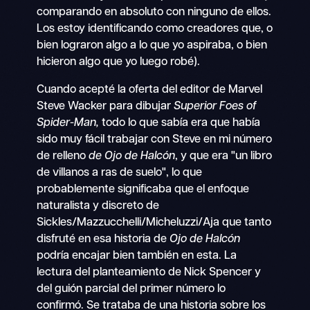
comparando en absoluto con ninguno de ellos.
Los estoy identificando como creadores que, o
bien lograron algo a lo que yo aspiraba, o bien
hicieron algo que yo luego robé).
Cuando acepté la oferta del editor de Marvel
Steve Wacker para dibujar
Superior Foes of
Spider-Man,
todo lo que sabía era que había
sido muy fácil trabajar con Steve en mi número
de relleno
de Ojo
de
Halcón
, y que era "un libro
de villanos a ras de suelo", lo que
probablemente significaba que el enfoque
naturalista y discreto de
Sickles/Mazzucchelli/Micheluzzi/Aja que tanto
disfruté en esa historia de
Ojo de Halcón
podría encajar bien también en esta. La
lectura del planteamiento de Nick Spencer y
del guión parcial del primer número lo
confirmó. Se trataba de una historia sobre los