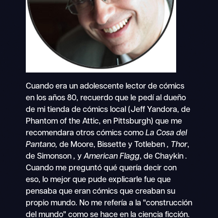
Cuando era un adolescente lector de cómics
en los años 80, recuerdo que le pedí al dueño
de mi tienda de cómics local (Jeff Yandora, de
Phantom of the Attic, en Pittsburgh) que me
recomendara otros cómics como
La Cosa del
Pantano,
de Moore, Bissette y Totleben
,
Thor
,
de Simonson
,
y
American Flagg
, de Chaykin
.
Cuando me preguntó qué quería decir con
eso, lo mejor que pude explicarle fue que
pensaba que eran cómics que creaban su
propio mundo. No me refería a la "construcción
del mundo" como se hace en la ciencia ficción.