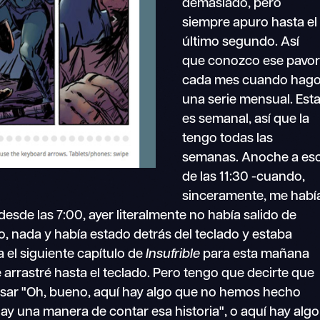
demasiado, pero
siempre apuro hasta el
último segundo. Así
que conozco ese pavo
cada mes cuando hag
una serie mensual. Est
es semanal, así que la
tengo todas las
semanas. Anoche a es
de las 11:30 -cuando,
sinceramente, me habí
desde las 7:00, ayer literalmente no había salido de
reo, nada y había estado detrás del teclado y estaba
 el siguiente capítulo de
Insufrible
para esta mañana
rrastré hasta el teclado. Pero tengo que decirte que
ar "Oh, bueno, aquí hay algo que no hemos hecho
 hay una manera de contar esa historia", o aquí hay algo