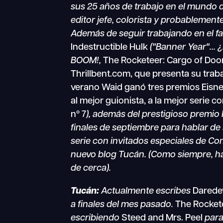
sus 25 años de trabajo en el mundo d
editor jefe, colorista y probablemen
Además de seguir trabajando en el fa
Indestructible Hulk
("Banner Year"... 
BOOM!,
The Rocketeer: Cargo of Doom
Thrillbent.com, que presenta su traba
verano Waid ganó tres premios Eisne
al mejor guionista, a la mejor serie c
nº 7
), además del prestigioso premi
finales de septiembre para hablar de 
serie con invitados especiales de 
nuevo blog Tucán. (Como siempre, haz 
de cerca).
Tucán:
Actualmente escribes
Daredev
a finales del mes pasado.
The Rocket
escribiendo
Steed and Mrs. Peel
para