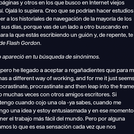
páginas y otros en los que busco en Internet viejos
sí. Ojalá lo supiera. Creo que se podrían hacer estudios
r a los historiales de navegación de la mayoría de los
 sus días, porque vas de un lado a otro buscando en
ara la que estás escribiendo un guión y, de repente, te
de Flash Gordon
.
 apareció en tu búsqueda de sinónimos.
 pero he llegado a aceptar a regañadientes que para m
as a different way of working, and for me it just seem
rocrastinate, procrastinate and then leap into the fram
sto muchas veces con otros amigos escritores. Si
 tengo cuando cojo una ola -ya sabes, cuando me
 tengo una idea y estoy entusiasmada y en ese momento
ner el trabajo más fácil del mundo. Pero por alguna
damos lo que es esa sensación cada vez que nos