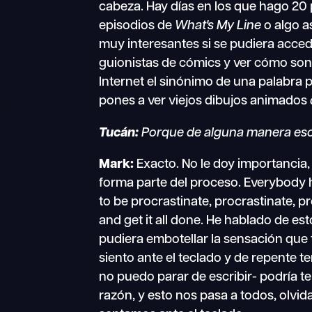
cabeza. Hay días en los que hago 20 
episodios de
What's My Line
o algo a
muy interesantes si se pudiera accede
guionistas de cómics y ver cómo son
Internet el sinónimo de una palabra p
pones a ver viejos dibujos animados
Tucán:
Porque de alguna manera eso
Mark:
Exacto. No le doy importancia,
forma parte del proceso. Everybody h
to be procrastinate, procrastinate, p
and get it all done. He hablado de e
pudiera embotellar la sensación que
siento ante el teclado y de repente
no puedo parar de escribir- podría te
razón, y esto nos pasa a todos, olvi