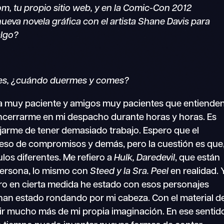
om, tu propio sitio web, y en la Comic-Con 2012
eva novela gráfica con el artista Shane Davis para
algo?
 es, ¿cuándo duermes y comes?
a muy paciente y amigos muy pacientes que entiende
ncerrarme en mi despacho durante horas y horas. Es
arme de tener demasiado trabajo. Espero que el
exceso de compromisos y demás, pero la cuestión es que
ulos diferentes. Me refiero a
Hulk, Daredevil
, que están
 persona, lo mismo con
Steed y la Sra. Peel
en realidad. 
pero en cierta medida he estado con esos personajes
 han estado rondando por mi cabeza. Con el material d
lir mucho más de mi propia imaginación. En ese sentid