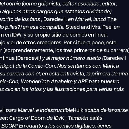
el cómic (como guionista, editor asociado, editor,
te algunos otros cargos que estamos olvidando).
vorito de los fans
, Daredevil
, en Marvel, lanzó
The
¿lo pillas?) en esa compañía,
Steed and Mrs. Peel
en
 en IDW, y su propio sitio de cómics en línea,
jo y el de otros creadores. Por si fuera poco, este
r (sorprendentemente, los tres primeros de su carrera
ontinua (Daredevil
) y al mejor número suelto (
Daredevil
o Inkpot de la Comic-Con. Nos sentamos con Mark a
su carrera con él, en esta entrevista, la primera de una
Comic-Con, WonderCon Anaheim y APE para nuestro
clic en las fotos y las ilustraciones para verlas más
il
para Marvel, e Indestructible
Hulk
acaba de lanzarse
eer: Cargo of Doom
de IDW.
¡
También estás
 BOOM! En cuanto a los cómics digitales, tienes