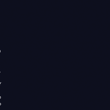
n
,
Y
e
o