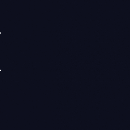
s
5
a
e