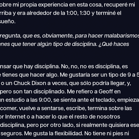
bre mi propia experiencia en esta cosa, recuperé mi
riba y era alrededor de la 1:00, 1:30 y terminé el
sueño.
pregunta, que es, obviamente, para hacer malabarismo
ienes que tener algún tipo de disciplina. ¿Qué haces
sar que hay disciplina. No, no, no es disciplina, es
tienes que hacer algo. Me gustaría ser un tipo de 9 a 
 o un Chuck Dixon a veces, que sólo podría llegar, y,
pero son tan disciplinado. Me refiero a Geoff en
un estudio a las 9:00, se sienta ante el teclado, empiez
comer, vuelve a sentarse, escribe, termina sobre las
or Internet o a hacer lo que el resto de nosotros
isciplina, pero por otro lado, si realmente quisiera es
seguros. Me gusta la flexibilidad. No tiene ni pies ni