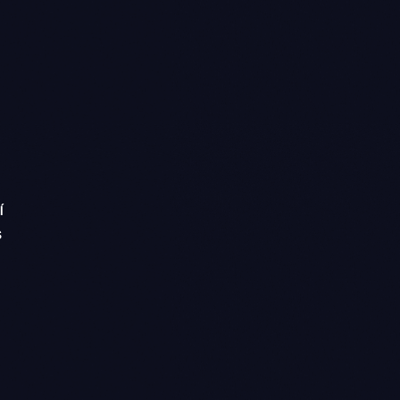
í
s
e