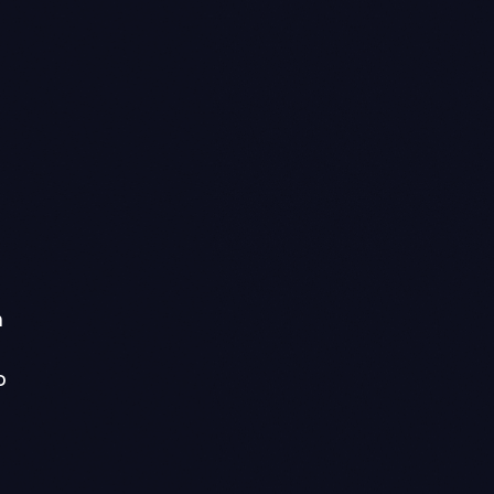
n
n
o
o