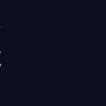
r
o
a
o
a