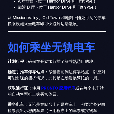
A 厅对面（位于 Harbor Drive 和 First Ave.）
靠近 D 厅（位于 Harbor Drive 和 Fifth Ave.）
从 Mission Valley、Old Town 和地图上随处可见的停车
换乘设施乘坐电车即可快速到达动漫展。
如何乘坐无轨电车
计划行程：
确保在开始旅行前了解并熟悉目的地。
确定手推车停靠站点：
尽量提前到达停靠站点，以应对
可能出现的拥挤情况，尤其是在动漫展繁忙的一周。
获取通行证：
使用
PRONTO 应用程序
或在每个电车站
的自动售票机上购买实体票。
乘坐电车：
无论是在站台上还是在车上，都要准备好向
检票员出示您的车票（应用程序上的车票或实物车