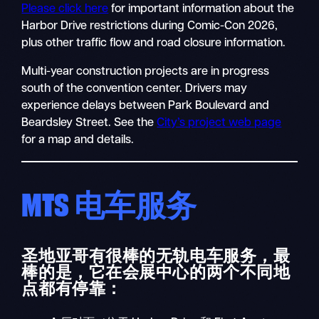
Please click here
for important information about the
Harbor Drive restrictions
during Comic-Con 2026,
plus other traffic flow and road closure information.
Multi-year construction projects are in progress
south of the convention center. Drivers may
experience delays between Park Boulevard and
Beardsley Street. See the
City’s project web page
for a map and details.
MTS 电车服务
圣地亚哥有很棒的无轨电车服务，最
棒的是，它在会展中心的两个不同地
点都有停靠：