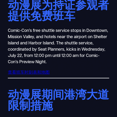
动漫展为持证参观者
提供免费班车
Comic-Con’s free shuttle service stops in Downtown,
Mission Valley, and hotels near the airport on Shelter
Island and Harbor Island. The shuttle service,
coordinated by Seat Planners, kicks in Wednesday,
July 22, from 12:00 pm until 12:00 am for Comic-
Con’s Preview Night.
查看班车时刻表和地图
动漫展期间港湾大道
限制措施