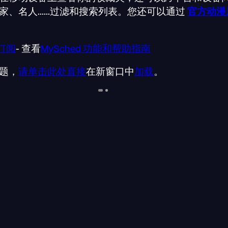
名人......过滤和搜索列表。您还可以通过
官方动漫
l 订阅
- 查看
MySched 功能和帮助指南
题，
请单击此处直接
在新窗口中
加载
。