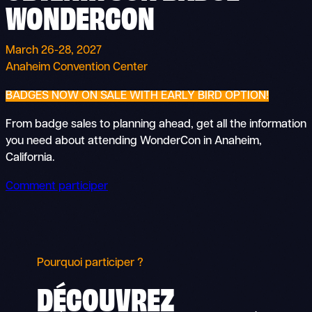
W
ONDERCON
March 26-28, 2027
Anaheim Convention Center
BADGES NOW ON SALE WITH EARLY BIRD OPTION!
From badge sales to planning ahead, get all the information
you need about attending WonderCon in Anaheim,
California.
Comment participer
Pourquoi participer ?
DÉCOUVREZ