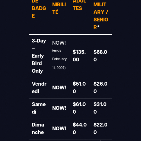
DE
ADUL
NIBILI
MILIT
BADG
TES
TÉ
ARY /
E
SENIO
R
*
3-Day
NOW!
–
(ends
$135.
$68.0
Early
00
0
February
Bird
11, 2027)
Only
Vendr
$51.0
$26.0
NOW!
edi
0
0
Same
$61.0
$31.0
NOW!
di
0
0
Dima
$44.0
$22.0
NOW!
nche
0
0