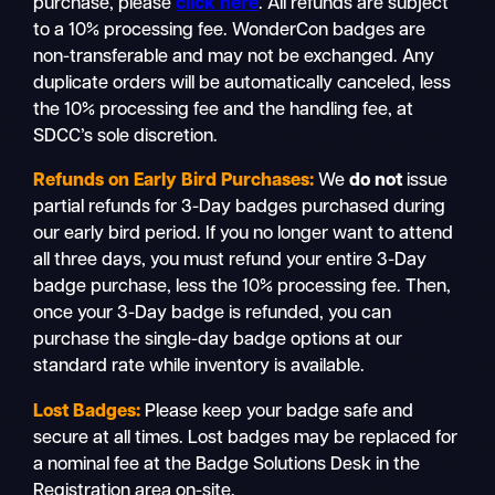
purchase, please
click here
. All refunds are subject
to a 10% processing fee. WonderCon badges are
non-transferable and may not be exchanged. Any
duplicate orders will be automatically canceled, less
the 10% processing fee and the handling fee, at
SDCC’s sole discretion.
Refunds on Early Bird Purchases:
We
do not
issue
partial refunds for 3-Day badges purchased during
our early bird period. If you no longer want to attend
all three days, you must refund your entire 3-Day
badge purchase, less the 10% processing fee. Then,
once your 3-Day badge is refunded, you can
purchase the single-day badge options at our
standard rate while inventory is available.
Lost Badges:
Please keep your badge safe and
secure at all times. Lost badges may be replaced for
a nominal fee at the Badge Solutions Desk in the
Registration area on-site.