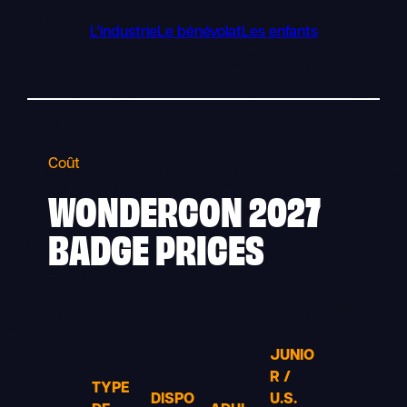
L'industrie
Le bénévolat
Les enfants
Coût
WONDERCON 2027
BADGE PRICES
JUNIO
R /
TYPE
DISPO
U.S.