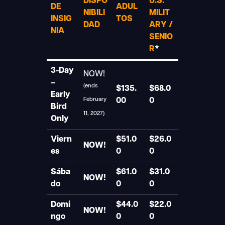
DISPO
U.S.
DE
ADUL
NIBILI
MILIT
INSIG
TOS
DAD
ARY /
NIA
SENIO
R
*
3-Day
NOW!
–
(ends
$135.
$68.0
Early
00
0
February
Bird
11, 2027)
Only
Viern
$51.0
$26.0
NOW!
es
0
0
Sába
$61.0
$31.0
NOW!
do
0
0
Domi
$44.0
$22.0
NOW!
ngo
0
0