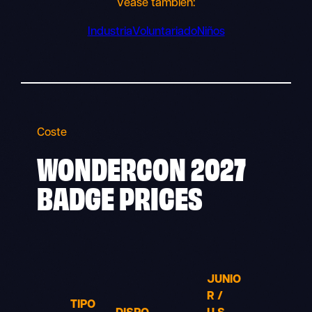
Véase también:
Industria
Voluntariado
Niños
Coste
WONDERCON 2027
BADGE PRICES
JUNIO
R /
TIPO