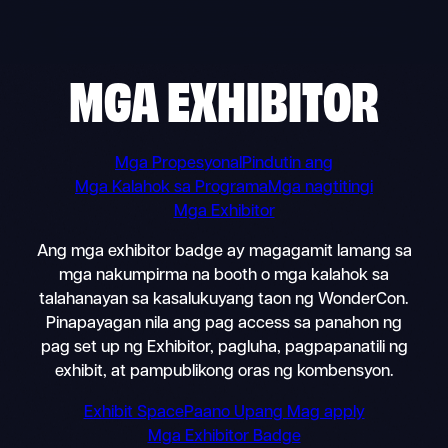
Skip
to
content
MGA EXHIBITOR
Mga Propesyonal
Pindutin ang
Mga Kalahok sa Programa
Mga nagtitingi
Mga Exhibitor
Ang mga exhibitor badge ay magagamit lamang sa
mga nakumpirma na booth o mga kalahok sa
talahanayan sa kasalukuyang taon ng WonderCon.
Pinapayagan nila ang pag access sa panahon ng
pag set up ng Exhibitor, pagluha, pagpapanatili ng
exhibit, at pampublikong oras ng kombensyon.
Exhibit Space
Paano Upang Mag apply
Mga Exhibitor Badge