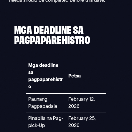
needs should be completed before this date.
MGA DEADLINE SA
PAGPAPAREHISTRO
Mga deadline
sa
Petsa
pagpaparehistr
o
Paunang
February 12,
Pagpapadala
2026
Pinabilis na Pag-
February 25,
pick-Up
2026