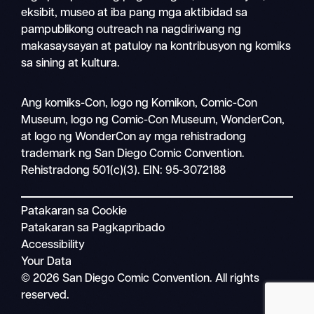
eksibit, museo at iba pang mga aktibidad sa
pampublikong outreach na nagdiriwang ng
makasaysayan at patuloy na kontribusyon ng komiks
sa sining at kultura.
Magha
Ang komiks-Con, logo ng Komikon, Comic-Con
Mobile
Museum, logo ng Comic-Con Museum, WonderCon,
nav
at logo ng WonderCon ay mga rehistradong
trademark ng San Diego Comic Convention.
Rehistradong 501(c)(3). EIN: 95-3072188
Patakaran sa Cookie
Patakaran sa Pagkapribado
Accessibility
Your Data
© 2026 San Diego Comic Convention. All rights
reserved.