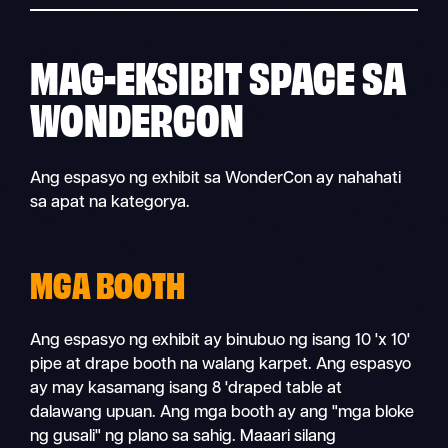
MAG-EKSIBIT
SPACE SA
WONDERCON
Ang espasyo ng exhibit sa WonderCon ay nahahati
sa apat na kategorya.
MGA BOOTH
Ang espasyo ng exhibit ay binubuo ng isang 10 'x 10'
pipe at drape booth na walang karpet. Ang espasyo
ay may kasamang isang 8 'draped table at
dalawang upuan. Ang mga booth ay ang "mga bloke
ng gusali" ng plano sa sahig. Maaari silang