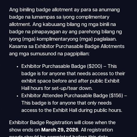
Ang biniling badge allotment ay para sa anumang
badge na lumampas sa iyong complimentary
allotment. Ang kabuuang bilang ng mga binili na
badge na pinapayagan ay ang parehong bilang ng
iyong (mga) komplimentaryong (mga) paglalaan.
Kasama sa Exhibitor Purchasable Badge Allotments
ang mga sumusunod na pagpipilian:
Exhibitor Purchasable Badge ($200) – This
badge is for anyone that needs access to their
exhibit space before and after public Exhibit
Hall hours for set-up/tear down.
Exhibitor Attendee Purchasable Badge ($156) –
This badge is for anyone that only needs
access to the Exhibit Hall during public hours.
Exhibitor Badge Registration will close when the
show ends on
March 29, 2026
. All registration