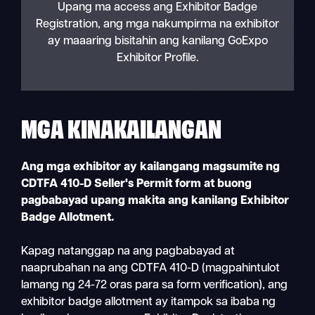
Upang ma access ang Exhibitor Badge
Registration, ang mga nakumpirma na exhibitor
ay maaaring bisitahin ang kanilang GoExpo
Exhibitor Profile.
MGA KINAKAILANGAN
Ang mga exhibitor ay kailangang magsumite ng
CDTFA 410-D Seller's Permit form at buong
pagbabayad upang makita ang kanilang Exhibitor
Badge Allotment.
Kapag natanggap na ang pagbabayad at
naaprubahan na ang CDTFA 410-D (magpahintulot
lamang ng 24-72 oras para sa form verification), ang
exhibitor badge allotment ay itampok sa ibaba ng