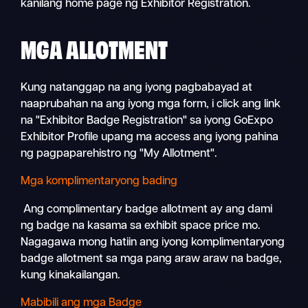
kanilang home page ng Exhibitor Registration.
MGA ALLOTMENT
Kung natanggap na ang iyong pagbabayad at
naaprubahan na ang iyong mga form, i click ang link
na "Exhibitor Badge Registration" sa iyong GoExpo
Exhibitor Profile upang ma access ang iyong pahina
ng pagpaparehistro ng "My Allotment".
Mga komplimentaryong bading
Ang complimentary badge allotment ay ang dami
ng badge na kasama sa exhibit space price mo.
Nagagawa mong hatiin ang iyong komplimentaryong
badge allotment sa mga pang araw araw na badge,
kung kinakailangan.
Mabibili ang mga Badge