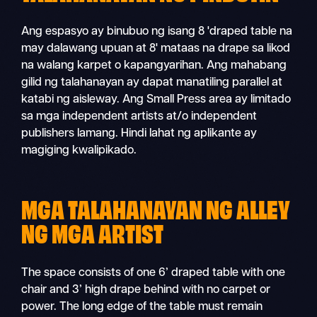
Ang espasyo ay binubuo ng isang 8 'draped table na
may dalawang upuan at 8' mataas na drape sa likod
na walang karpet o kapangyarihan. Ang mahabang
gilid ng talahanayan ay dapat manatiling parallel at
katabi ng aisleway. Ang Small Press area ay limitado
sa mga independent artists at/o independent
publishers lamang. Hindi lahat ng aplikante ay
magiging kwalipikado.
MGA TALAHANAYAN NG ALLEY
NG MGA ARTIST
The space consists of one 6’ draped table with one
chair and 3’ high drape behind with no carpet or
power. The long edge of the table must remain