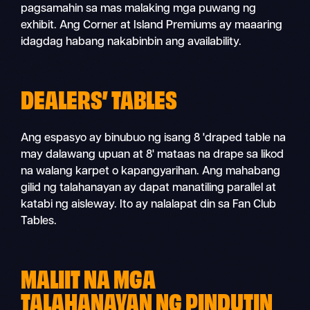
pagsamahin sa mas malaking mga puwang ng
exhibit. Ang Corner at Island Premiums ay maaaring
idagdag habang nakabinbin ang availability.
DEALERS’ TABLES
Ang espasyo ay binubuo ng isang 8 'draped table na
may dalawang upuan at 8' mataas na drape sa likod
na walang karpet o kapangyarihan. Ang mahabang
gilid ng talahanayan ay dapat manatiling parallel at
katabi ng aisleway. Ito ay nalalapat din sa Fan Club
Tables.
MALIIT NA MGA
TALAHANAYAN NG PINDUTIN