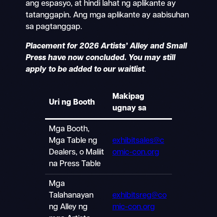
ang espasyo, at hindi lahat ng aplikante ay
tatanggapin. Ang mga aplikante ay aabisuhan
sa pagtanggap.
Placement for 2026 Artists’ Alley and Small
Press have now concluded. You may still
apply to be added to our waitlist
.
Makipag
Uri ng Booth
ugnay sa
Mga Booth,
Mga Table ng
exhibitsales@c
Dealers, o Maliit
omic-con.org
na Press Table
Mga
Talahanayan
exhibitsreg@co
ng Alley ng
mic-con.org